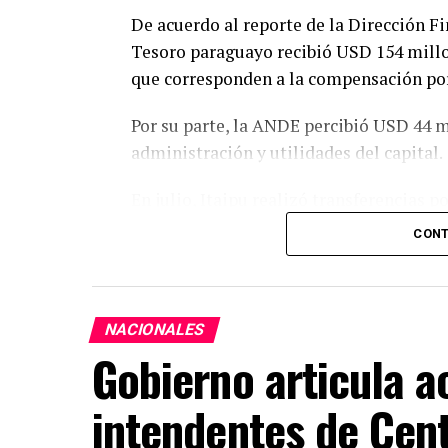
De acuerdo al reporte de la Dirección Fin
Tesoro paraguayo recibió USD 154 millo
que corresponden a la compensación por
Por su parte, la ANDE percibió USD 44 m
administración y utilidades del capital.
En julio, Itaipu realizó transferencias p
USD 22 millones correspondieron a roya
CONT
cesión de energía y USD 1,7 millones d
resarcimiento.
Con este último desembolso, las transfe
NACIONALES
alcanzaron
USD 1.497 millones
desde a
Gobierno articula a
Recursos que representan un apoyo 
intendentes de Cent
y energético del país