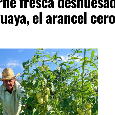
arne fresca deshuesa
aya, el arancel cero