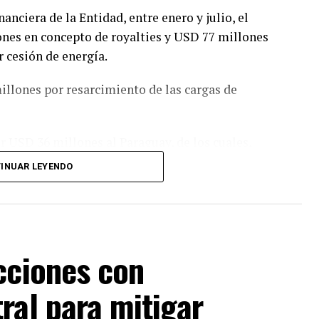
anciera de la Entidad, entre enero y julio, el
nes en concepto de royalties y USD 77 millones
 cesión de energía.
illones por resarcimiento de las cargas de
or USD 36 millones al Paraguay, de los cuales,
lties, USD 12 millones a compensación por
INUAR LEYENDO
estinados a la ANDE en concepto de
rencias realizadas al Estado paraguayo
gosto de 2023 hasta julio de 2026.
cciones con
clave para el desarrollo económico, social
ral para mitigar