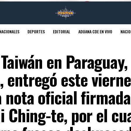
NACIONALES
DEPORTES
EDITORIAL
ADUANA CDE EN VIVO
NACIO
 Taiwán en Paraguay,
 entregó este vierne
 nota oficial firmada
i Ching-te, por el cu