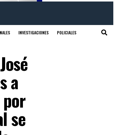
NALES
INVESTIGACIONES
POLICIALES
 José
s a
 por
al se