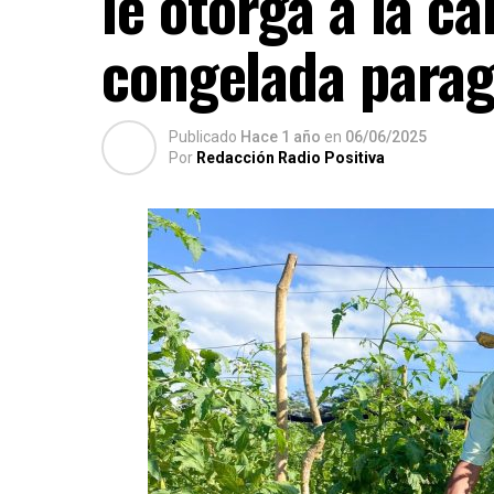
le otorga a la c
congelada paragu
Publicado
Hace 1 año
en
06/06/2025
Por
Redacción Radio Positiva