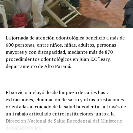
millones anuales al programa y actualmente acompaña
la formación de casi 24.000 becarios activos. Además,
adelantó que la entidad trabaja en una plataforma
digital para facilitar la presentación de documentos y
evitar que los estudiantes deban trasladarse hasta
La jornada de atención odontológica benefició a más de
Asunción o Ciudad del Este para realizar los trámites.
600 personas, entre niños, niñas, adultos, personas
mayores y con discapacidad, mediante más de 870
procedimientos odontológicos en Juan E.O´leary,
departamento de Alto Paraná.
El servicio incluyó desde limpieza de caries hasta
extracciones, eliminación de sarro y otras prestaciones
orientadas al cuidado de la salud bucodental. a través de
un trabajo articulado entre instituciones junto a la
Dirección Nacional de Salud Bucodental del Ministerio
de Salud Pública.