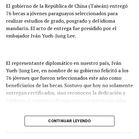
El gobierno de la República de China (Taiwán) entregó
Emergencia Nacional, los predios de las Fuerzas
76 becas a jóvenes paraguayos seleccionados para
Armadas que estén en condiciones de albergar a la
realizar estudios de grado, posgrado y del idioma
gente.
mandarín. El acto de entrega fue presidido por el
Municipios en riesgo de inundaciones
embajador Iván Yueh-Jung Lee.
En respuesta a consultas de la prensa, señaló que “todos
los municipios están en riesgo de inundaciones, no
El representante diplomático en nuestro país, Iván
podemos señalar que uno este más en riesgo que otro,
Yueh-Jung Lee, en nombre de su gobierno felicitó a los
todos son importantes y a todos vamos a apoyar”,
76 jóvenes que fueron seleccionados este año como
exteriorizó.
beneficiarios de las becas. Sostuvo que hoy no solamente
entregan certificados, sino reconocen la dedicación y
De la reunión participaron los intendentes municipales
celebran el comienzo de una nueva etapa en sus vidas.
de Asunción, Luís Bello; de Limpio, Optaciano Gómez;
Capiatá, Francisco López; San Lorenzo, Hugo Lezcano;
Informó que este año otorgaron 51 becas MOFA –
Mariano Roque Alonso, Carolina Aranda y de Luque,
Taiwán; 13 del Fondo de Cooperación y Desarrollo
CONTINUAR LEYENDO
Carlos Echeverría,
Internacional (
International Cooperation and
Development Fund
) de la República de China (Taiwán
Como parte del gobierno acompañaron al ministro de