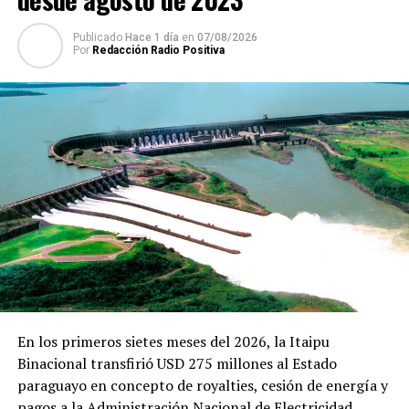
ARRIBA SIGUIENTE
Publicado
Hace 1 día
en
07/08/2026
González Daher pierde apoyo y es inminente su
Por
Redacción Radio Positiva
destitución de la Cámara Alta
NO SE PIERDA
Secretario de Industria y Comercio del Alto Paraná, con
inhibición general
En los primeros sietes meses del 2026, la Itaipu
Binacional transfirió USD 275 millones al Estado
paraguayo en concepto de royalties, cesión de energía y
pagos a la Administración Nacional de Electricidad