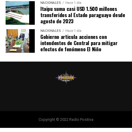
disposición personal y todos sus medios logísticos, con
NACIONALES
Hace 1 día
Itaipu suma casi USD 1.500 millones
efectivos, equipos y transporte del Ejército Paraguayo,
transferidos al Estado paraguayo desde
la Armada Paraguaya, la Fuerza Aérea Paraguaya y el
agosto de 2023
Comando Logístico, listos para actuar y asistir a la
ciudadanía en caso de necesidad, informaron las
NACIONALES
Hace 1 día
Gobierno articula acciones con
autoridades nacionales.
intendentes de Central para mitigar
efectos de fenómeno El Niño
Copyright © 2022 Radio Positiva