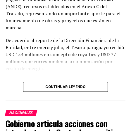
(ANDE), recursos establecidos en el Anexo C del
Tratado, representando un importante aporte para el
financiamiento de obras y proyectos que están en
marcha.
De acuerdo al reporte de la Dirección Financiera de la
Entidad, entre enero y julio, el Tesoro paraguayo recibió
USD 154 millones en concepto de royalties y USD 77
millones que corresponden a la compensación por
cesión de energía.
Por su parte, la ANDE percibió USD 44 millones por
CONTINUAR LEYENDO
resarcimiento de las cargas de administración y
utilidades del capital.
En julio, Itaipu realizó transferencias por USD 36
NACIONALES
millones al Paraguay, de los cuales, USD 22 millones
Gobierno articula acciones con
correspondieron a royalties, USD 12 millones a
compensación por cesión de energía y USD 1,7 millones