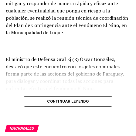
mitigar y responder de manera rápida y eficaz ante
Alimentación Escolar (Fonae), permitiendo fortalecer
cualquier eventualidad que ponga en riesgo a la
las inversiones de los gobiernos departamentales y
población, se realizó la reunión técnica de coordinación
municipales en esta materia.
del Plan de Contingencia ante el Fenómeno El Niño, en
la Municipalidad de Luque.
En tanto que los pagos realizados a la ANDE
contribuyen a garantizar recursos para el desarrollo
consolidado y sostenido de sus planes de inversión, que
buscan mejorar la calidad y cobertura del servicio
El ministro de Defensa Gral Ej (R) Óscar González,
eléctrico en todo el territorio nacional.
destacó que este encuentro con los jefes comunales
forma parte de las acciones del gobierno de Paraguay,
para dialogar y coordinar todas las acciones para
enfrentar efectos del fenómeno El Niño.
Remarcó que informaron a los intendentes municipales
CONTINUAR LEYENDO
que todos los medios logísticos y recursos humanos de
las Fuerzas Armadas de la Nación están prestos para
ayudar para que la población no sienta el rigor del
NACIONALES
fenómeno climático tan fuertemente.