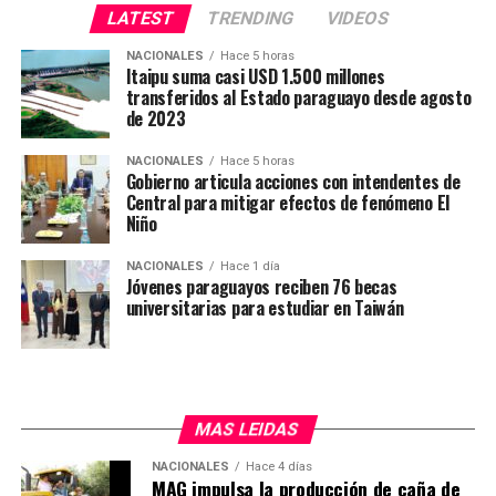
fuertes sumas de dinero y el tipo de «culto» llevado a
LATEST
TRENDING
VIDEOS
cabo hoy es «normal» para todos quienes están dentro.
NACIONALES
Hace 5 horas
Itaipu suma casi USD 1.500 millones
Además, la versión indica así mismo, que el mencionado
transferidos al Estado paraguayo desde agosto
de 2023
grupo criminal había concretado una «negociación» con
la administración de la Cárcel para adueñarse sus
NACIONALES
Hace 5 horas
miembros de dos pabellones que serían los
Gobierno articula acciones con intendentes de
denominados «B» baja y «C alta», es decir, que esos
Central para mitigar efectos de fenómeno El
Niño
lugares les pertenecen pues lo habrían comprado,
acorde a los datos.
NACIONALES
Hace 1 día
Jóvenes paraguayos reciben 76 becas
universitarias para estudiar en Taiwán
MAS LEIDAS
NACIONALES
Hace 4 días
MAG impulsa la producción de caña de