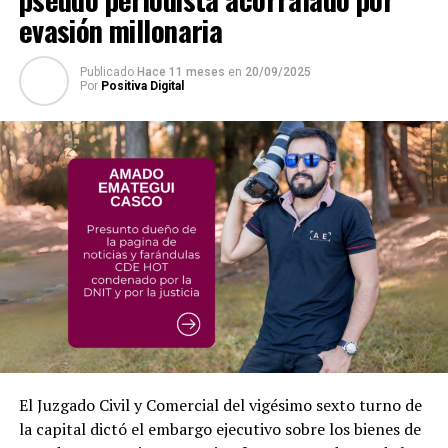
evasión millonaria
de antecedentes judiciales y policiales
, incisos que
estarían siendo incumplidos por el secretario de
Industria y Comercio de la Gobernación del Alto Paraná,
Publicado
Hace 11 meses
en
20/09/2025
Por
Positiva Digital
a pesar de haber presentado un certificado de
antecedentes penales, donde lógicamente no consta su
antecedente judicial en lo civil y comercial.
El Juzgado Civil y Comercial del vigésimo sexto turno de
la capital dictó el embargo ejecutivo sobre los bienes de