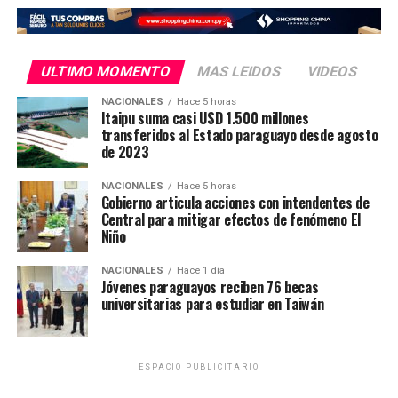
ULTIMO MOMENTO
MAS LEIDOS
VIDEOS
NACIONALES
Hace 5 horas
Itaipu suma casi USD 1.500 millones
transferidos al Estado paraguayo desde agosto
de 2023
NACIONALES
Hace 5 horas
Gobierno articula acciones con intendentes de
Todo el «ritual» se realizó ante la atenta mirada de los
Central para mitigar efectos de fenómeno El
guardicarceles con la aprobación del jefe propio
Niño
director de la institución Abogado Alberto Ramón
Orella Notario, además con la anuencia del coordinador
NACIONALES
Hace 1 día
Jóvenes paraguayos reciben 76 becas
general Gilberto Fariña y el jefe de seguridad Juan Carlos
universitarias para estudiar en Taiwán
Ojeda.
Según Fuentes, los soldados del PCC prácticamente
hacen lo que quieren dentro del penal ya que estarían
ESPACIO PUBLICITARIO
siendo protegidos por las autoridades a cambio de