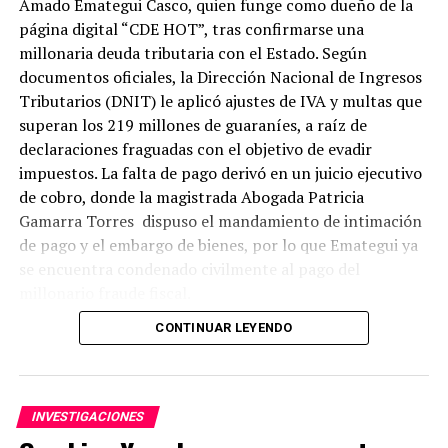
Amado Emategui Casco, quien funge como dueño de la
página digital “CDE HOT”, tras confirmarse una
millonaria deuda tributaria con el Estado. Según
documentos oficiales, la Dirección Nacional de Ingresos
En comunicación con Radio Positiva, Airaldi reconoció
Tributarios (DNIT) le aplicó ajustes de IVA y multas que
estar inhibido desde el año 2012, pero que la deuda,
superan los 219 millones de guaraníes, a raíz de
motivo de la inhibición ya fue saldada.
declaraciones fraguadas con el objetivo de evadir
impuestos. La falta de pago derivó en un juicio ejecutivo
Igualmente, el ahora secretario de Industria y Comercio,
de cobro, donde la magistrada Abogada Patricia
Iván Airaldi, excandidato a gobernador en las internas
Gamarra Torres dispuso el mandamiento de intimación
liberales, es acusado por sus correligionarios de haber
de pago y el embargo de bienes, por lo que Emategui ya
traicionado a la candidata de su partido, María Portillo y
se encuentra condenado civilmente al pago del
que su nombramiento es fruto de la traición al PLRA.
millonario fraude fiscal.
CONTINUAR LEYENDO
El “ajuste de IVA” aplicado por la DNIT significa que se
constataron omisiones e inconsistencias en sus
INVESTIGACIONES
declaraciones impositivas, lo cual en la práctica