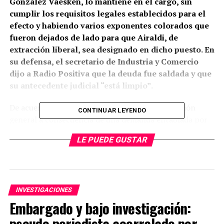
González Vaesken, lo mantiene en el cargo, sin
cumplir los requisitos legales establecidos para el
efecto y habiendo varios exponentes colorados que
fueron dejados de lado para que Airaldi, de
extracción liberal, sea designado en dicho puesto. En
su defensa, el secretario de Industria y Comercio
dijo a Radio Positiva que la deuda fue saldada y que
su antecedente judicial “está limpio”.
De acuerdo al certificado, Airaldi registra inhibición
CONTINUAR LEYENDO
general a consecuencia de una demanda entablada por
la cooperativa Ayacapé limitada en su contra, tramitada
LE PUEDE GUSTAR
en el Juzgado de 1ra. Instancia en lo Civil y Comercial de
Presidente Franco.
La ley Nº 1626/2000 de la Función Pública, exige, en su
INVESTIGACIONES
capítulo II De la incorporación de los Funcionarios
Embargado y bajo investigación:
Públicos, Art. 14º, inc.
e) estar en pleno goce de los
pseudo periodista acorralado por
derechos civiles y políticos; f) presentar certificado