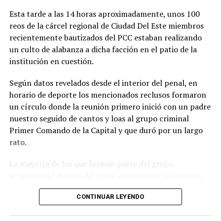
Cambios Yrendague y Darío Messer, pero en realidad no
Esta tarde a las 14 horas aproximadamente, unos 100
existió dicha operación de cambios. Según concluye una
reos de la cárcel regional de Ciudad Del Este miembros
investigación de la CBI.
recientemente bautizados del PCC estaban realizando
un culto de alabanza a dicha facción en el patio de la
El nuevo equipo de trabajo que conformó el fiscal
institución en cuestión.
general del Estado, Emiliano Rolón, se encargará de
investigar las causas relacionadas con el lavado de
Según datos revelados desde el interior del penal, en
dinero y otros delitos financieros imputados a Messer y
horario de deporte los mencionados reclusos formaron
sus colaboradores, y se espera que puedan esclarecer los
un círculo donde la reunión primero inició con un padre
hechos relacionados con la estructura de lavado de
nuestro seguido de cantos y loas al grupo criminal
dinero transnacional y avanzar en la investigación de las
Primer Comando de la Capital y que duró por un largo
casas de cambio involucradas.
rato.
Las causas relacionadas con Messer son: la causa penal
La mayoría de los que forman parte del grupo
N.º 4/2018, la causa penal N.º 15/2022, la causa penal N.
actualmente dentro del penal en cuestión son nuevos
° 314/2018, la causa penal N.º 02/2022, la causa penal
miembros quienes fueron bautizados ya en la
N.º 7510/2021 y la causa penal N.° 5/2022, todas
CONTINUAR LEYENDO
Correccional no hace mucho.
paralizadas hasta el momento.