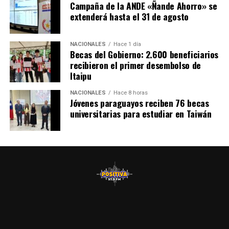
próximamente se prevé habilitar también un centro
Campaña de la ANDE «Ñande Ahorro» se
extenderá hasta el 31 de agosto
nefrológico, que actualmente se está construyendo
mediante una inversión de más de 3.000 millones de
guaraníes por parte de la Entidad Binacional Yacyretá.
NACIONALES
Hace 1 día
Becas del Gobierno: 2.600 beneficiarios
recibieron el primer desembolso de
Itaipu
NACIONALES
Hace 8 horas
Jóvenes paraguayos reciben 76 becas
universitarias para estudiar en Taiwán