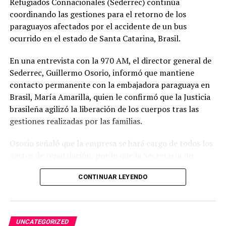
Refugiados Connacionales (Sederrec) continúa
Asimismo, los pagos a la Ande le permiten tener fondos
coordinando las gestiones para el retorno de los
garantizados y previsibles para cumplir sus planes de
paraguayos afectados por el accidente de un bus
inversión, con el fin de proveer un servicio de
ocurrido en el estado de Santa Catarina, Brasil.
electricidad de calidad en todo el territorio nacional.
En una entrevista con la 970 AM, el director general de
Además de mantener un óptimo desempeño en la
Sederrec, Guillermo Osorio, informó que mantiene
generación de energía, Itaipú sigue honrando en tiempo
contacto permanente con la embajadora paraguaya en
y forma sus compromisos financieros, lo que significa
Brasil, María Amarilla, quien le confirmó que la Justicia
una inyección económica fundamental en beneficio de la
brasileña agilizó la liberación de los cuerpos tras las
población, agrega el informe de la Entidad Binacional.
gestiones realizadas por las familias.
Osorio señaló que la empresa se hará cargo de todos los
TEMAS RELACIONADOS:
ESTADO PARAGUAYO RECIBIÓ TRANSFERENCIA DE USD 36
gastos de repatriación, por lo que la Secretaría no
MILLONES DE ITAIPÚ POR ANEXO C
PORTADA
intervendrá directamente en ese proceso. No obstante,
CONTINUAR LEYENDO
aseguró que la institución seguirá acompañando y
ARRIBA SIGUIENTE
gestionando cualquier asistencia necesaria hasta que
Paraguay refuerza alianza con EE.UU. y se suma a
iniciativa sobre minerales críticos
todos los connacionales regresen al país.
NO SE PIERDA
UNCATEGORIZED
Asimismo, indicó que 48 pasajeros que ya recibieron el