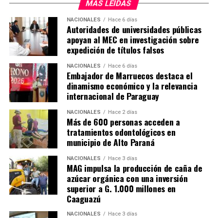
MAS LEIDAS
El nuevo hospital cuenta con 10 sillones para el
tratamiento de quimioterapia, que estarán operativas de
NACIONALES
Hace 6 días
Autoridades de universidades públicas
lunes a viernes, de 7 de la mañana a 7 de la tarde, para
apoyan al MEC en investigación sobre
atender a más de 50 pacientes por día.
expedición de títulos falsos
El Hospital Día inaugurado en Caazapá en el número 15
NACIONALES
Hace 6 días
que habilita el actual gobierno. En ese sentido, el
Embajador de Marruecos destaca el
dinamismo económico y la relevancia
presidente de la República, Santiago Peña, destacó que
internacional de Paraguay
bajo su adminitración el presupuesto del Instituto
Nacional del Cáncer creció más de tres veces y que
NACIONALES
Hace 2 días
actualmente se está haciendo una inversión en
Más de 600 personas acceden a
tratamientos odontológicos en
infraestructura como nunca antes.
municipio de Alto Paraná
Anunció también que su gobierno seguirá invirtiendo
NACIONALES
Hace 3 días
para que todos los pacientes tengan la mejor atención.
MAG impulsa la producción de caña de
azúcar orgánica con una inversión
Por su parte, El gobernador de Caazapá, Cristian Acosta,
superior a G. 1.000 millones en
Caaguazú
afirmó que la habilitación de este hospital especializado
es «un sueño que se está cumpliendo» y anunció que
NACIONALES
Hace 3 días