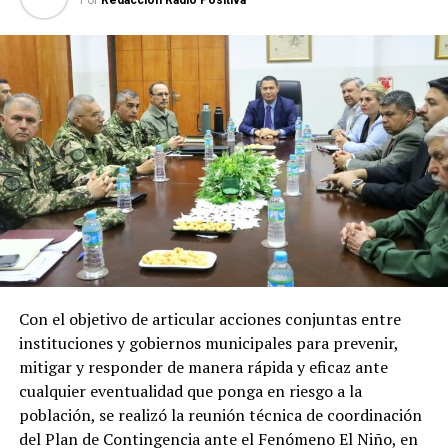
millones
desde agosto de 2023 hasta julio de 2026.
Recursos que representan un apoyo clave
para el desarrollo económico, social y
energético del país
Los recursos provenientes de los royalties tienen como
destino el financiamiento de gastos contemplados en el
Presupuesto General de la Nación (PGN), ejecutadas por
el Ministerio de Economía y Finanzas (MEF) destinada a
gobernaciones y municipios para la ejecución de obras y
proyectos.
Con el objetivo de articular acciones conjuntas entre
Por el lado de los fondos provenientes de la cesión de
instituciones y gobiernos municipales para prevenir,
energía son destinados al Fondo Nacional de
mitigar y responder de manera rápida y eficaz ante
Alimentación Escolar (Fonae), permitiendo fortalecer
cualquier eventualidad que ponga en riesgo a la
las inversiones de los gobiernos departamentales y
población, se realizó la reunión técnica de coordinación
municipales en esta materia.
del Plan de Contingencia ante el Fenómeno El Niño, en