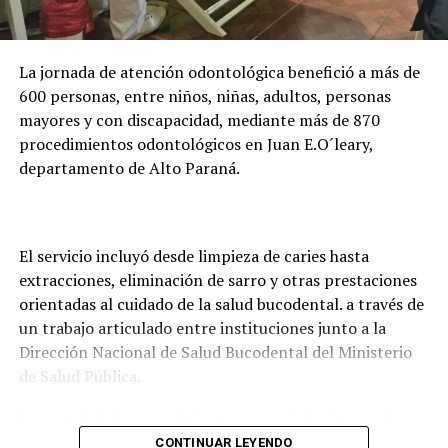
adelantó que la entidad trabaja en una plataforma
digital para facilitar la presentación de documentos y
evitar que los estudiantes deban trasladarse hasta
La jornada de atención odontológica benefició a más de
Asunción o Ciudad del Este para realizar los trámites.
600 personas, entre niños, niñas, adultos, personas
mayores y con discapacidad, mediante más de 870
procedimientos odontológicos en Juan E.O´leary,
departamento de Alto Paraná.
El servicio incluyó desde limpieza de caries hasta
extracciones, eliminación de sarro y otras prestaciones
orientadas al cuidado de la salud bucodental. a través de
un trabajo articulado entre instituciones junto a la
Dirección Nacional de Salud Bucodental del Ministerio
de Salud Pública.
La cantidad de procedimientos superó el número de
pacientes atendidos debido a que, en numerosos casos,
CONTINUAR LEYENDO