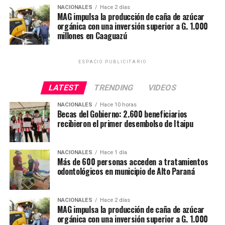
reciente reglamentación de la normativa que impulsa el
NACIONALES
Hace 2 días
MAG impulsa la producción de caña de azúcar
uso de alcohol carburante, medida que busca contribuir
orgánica con una inversión superior a G. 1.000
a la ampliación de las oportunidades para los
millones en Caaguazú
productores nacionales y su consolidación en dicho
sector estratégico.
ESPACIO PUBLICITARIO
«Cada fábrica que se instala representa esperanza para
LATEST
TRENDING
VIDEOS
las comunidades. Significa empleo, movimiento
económico y oportunidades para miles de familias
NACIONALES
Hace 10 horas
Becas del Gobierno: 2.600 beneficiarios
paraguayas, sostuvo.
recibieron el primer desembolso de Itaipu
La Cooperativa Cañaveral Ltda., integrada por más de
un centenar de socios, destinará los equipos a fortalecer
NACIONALES
Hace 1 día
Más de 600 personas acceden a tratamientos
la producción de caña de azúcar orgánica en Caaguazú.
odontológicos en municipio de Alto Paraná
Mediante esta inversión, el MAG busca promover una
agricultura más tecnificada, competitiva y sostenible,
mejorando el acceso de los productores a los mercados.
NACIONALES
Hace 2 días
MAG impulsa la producción de caña de azúcar
orgánica con una inversión superior a G. 1.000