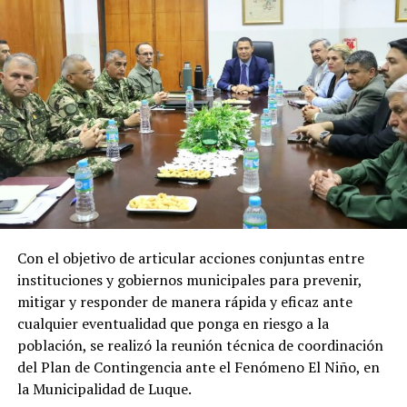
Recursos que representan un apoyo clave
para el desarrollo económico, social y
energético del país
Los recursos provenientes de los royalties tienen como
destino el financiamiento de gastos contemplados en el
Presupuesto General de la Nación (PGN), ejecutadas por
el Ministerio de Economía y Finanzas (MEF) destinada a
gobernaciones y municipios para la ejecución de obras y
proyectos.
Con el objetivo de articular acciones conjuntas entre
Por el lado de los fondos provenientes de la cesión de
instituciones y gobiernos municipales para prevenir,
energía son destinados al Fondo Nacional de
mitigar y responder de manera rápida y eficaz ante
Alimentación Escolar (Fonae), permitiendo fortalecer
cualquier eventualidad que ponga en riesgo a la
las inversiones de los gobiernos departamentales y
población, se realizó la reunión técnica de coordinación
municipales en esta materia.
del Plan de Contingencia ante el Fenómeno El Niño, en
la Municipalidad de Luque.
En tanto que los pagos realizados a la ANDE