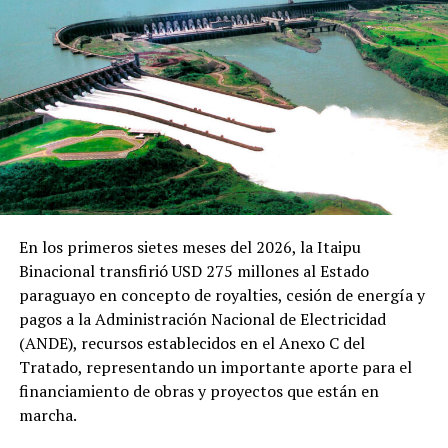
Asimismo, se señalaron los logros nacionales en la lucha
frontal al narcotráfico, con un daño patrimonial en el
2021 de 241 millones de dólares, así como los avances
en otras áreas como el desarrollo alternativo, integral y
sostenible.
Igualmente, se mencionó el uso del cáñamo y del
cannabis para fines industriales y medicinales,
resaltando que la cooperación internacional es esencial
para el abordaje efectivo del problema mundial de las
drogas y el cumplimiento de las metas trazadas.
En los primeros sietes meses del 2026, la Itaipu
Binacional transfirió USD 275 millones al Estado
En el marco del 65º Período de Sesiones, el Paraguay
paraguayo en concepto de royalties, cesión de energía y
organizará eventos paralelos conjuntamente con socios
pagos a la Administración Nacional de Electricidad
cooperantes bilaterales y regionales como Canadá,
(ANDE), recursos establecidos en el Anexo C del
España, la Cicad y la Junta Internacional de Fiscalización
Tratado, representando un importante aporte para el
de Estupefacientes (JIFE).
financiamiento de obras y proyectos que están en
marcha.
En la ocasión, se debatirán temas actuales de la política
nacional sobre drogas y su implementación, así como