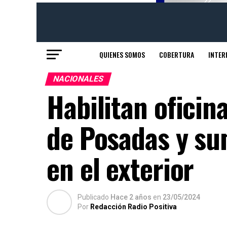
QUIENES SOMOS
COBERTURA
INTER
NACIONALES
Habilitan oficin
de Posadas y s
en el exterior
Publicado
Hace 2 años
en
23/05/2024
Por
Redacción Radio Positiva