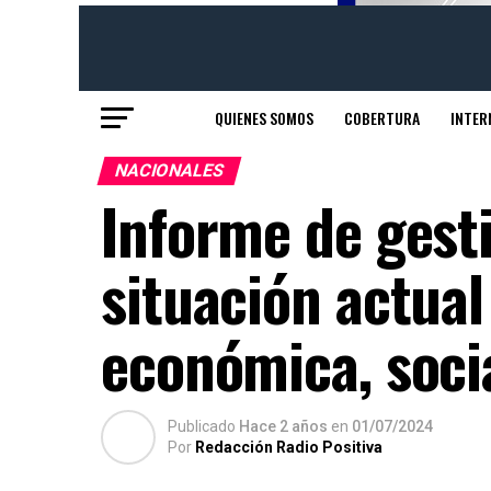
QUIENES SOMOS
COBERTURA
INTER
NACIONALES
Informe de gest
situación actual
económica, soci
Publicado
Hace 2 años
en
01/07/2024
Por
Redacción Radio Positiva