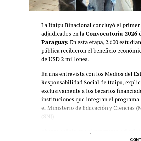
La Itaipu Binacional concluyó el primer
adjudicados en la
Convocatoria 2026 
Paraguay.
En esta etapa, 2.600 estudian
pública recibieron el beneficio económi
de USD 2 millones.
En una entrevista con los Medios del Est
Responsabilidad Social de Itaipu, expli
exclusivamente a los becarios financiado
instituciones que integran el programa 
el Ministerio de Educación y Ciencias (
(SNJ).
Abente señaló que el programa adjudicó e
las cuales 6.733 corresponden a Itaipu. D
CONT