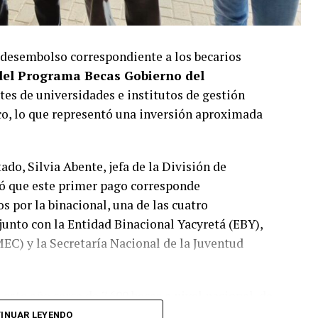
 desembolso correspondiente a los becarios
del Programa Becas Gobierno del
tes de universidades e institutos de gestión
co, lo que representó una inversión aproximada
ado, Silvia Abente, jefa de la División de
có que este primer pago corresponde
s por la binacional, una de las cuatro
junto con la Entidad Binacional Yacyretá (EBY),
MEC) y la Secretaría Nacional de la Juventud
ste año cerca de 7.600 becas a nivel nacional, de
el total de beneficiarios de la binacional, 2.600
INUAR LEYENDO