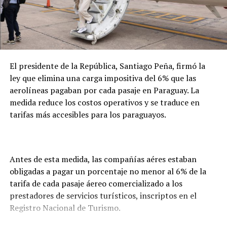
fallecimiento, la obtención del certificado de defunción
y las gestiones necesarias para la repatriación. En este
caso, precisó que el seguro de la empresa cubrirá
íntegramente los costos del proceso.
El presidente de la República, Santiago Peña, firmó la
ley que elimina una carga impositiva del 6% que las
aerolíneas pagaban por cada pasaje en Paraguay. La
medida reduce los costos operativos y se traduce en
tarifas más accesibles para los paraguayos.
Antes de esta medida, las compañías aéres estaban
obligadas a pagar un porcentaje no menor al 6% de la
tarifa de cada pasaje áereo comercializado a los
prestadores de servicios turísticos, inscriptos en el
Registro Nacional de Turismo.