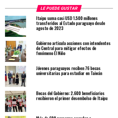
VIERNES
LE PUEDE GUSTAR
Extremadamente caluroso, cielo parcialmente nublado a
Itaipu suma casi USD 1.500 millones
nublado, vientos moderados del norte, luego variables,
transferidos al Estado paraguayo desde
precipitaciones con tormentas eléctricas.
agosto de 2023
Min: 23℃ – Max: 34℃
Gobierno articula acciones con intendentes
SÁBADO
de Central para mitigar efectos de
fenómeno El Niño
Cálido, cielo cubierto, luego variables, luego del sur,
precipitaciones con tormentas eléctricas.
Jóvenes paraguayos reciben 76 becas
Min: 23℃ – Max: 31℃
universitarias para estudiar en Taiwán
TEMAS RELACIONADOS:
PORTADA
Becas del Gobierno: 2.600 beneficiarios
ARRIBA SIGUIENTE
La política venezolana en voz de las mujeres
recibieron el primer desembolso de Itaipu
NO SE PIERDA
Dura condena a quien intentó matar a su ex pareja en
Hernandarias