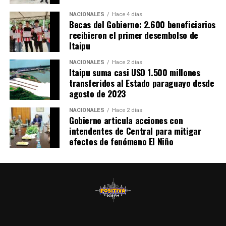
es «un sueño que se está cumpliendo» y anunció que
NACIONALES
Hace 4 días
próximamente se prevé habilitar también un centro
Becas del Gobierno: 2.600 beneficiarios
recibieron el primer desembolso de
nefrológico, que actualmente se está construyendo
Itaipu
mediante una inversión de más de 3.000 millones de
guaraníes por parte de la Entidad Binacional Yacyretá.
NACIONALES
Hace 2 días
Itaipu suma casi USD 1.500 millones
transferidos al Estado paraguayo desde
agosto de 2023
NACIONALES
Hace 2 días
Gobierno articula acciones con
intendentes de Central para mitigar
efectos de fenómeno El Niño