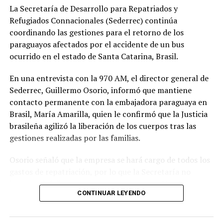
La Secretaría de Desarrollo para Repatriados y
Refugiados Connacionales (Sederrec) continúa
coordinando las gestiones para el retorno de los
paraguayos afectados por el accidente de un bus
ocurrido en el estado de Santa Catarina, Brasil.
En una entrevista con la 970 AM, el director general de
Sederrec, Guillermo Osorio, informó que mantiene
contacto permanente con la embajadora paraguaya en
Brasil, María Amarilla, quien le confirmó que la Justicia
brasileña agilizó la liberación de los cuerpos tras las
gestiones realizadas por las familias.
Osorio señaló que la empresa se hará cargo de todos los
gastos de repatriación, por lo que la Secretaría no
intervendrá directamente en ese proceso. No obstante,
CONTINUAR LEYENDO
aseguró que la institución seguirá acompañando y
gestionando cualquier asistencia necesaria hasta que
todos los connacionales regresen al país.