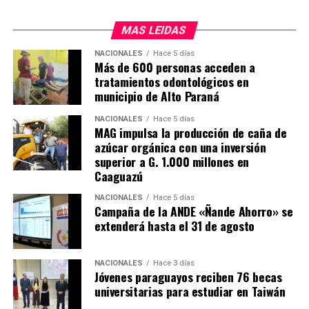
oncológicos que no están solos», dijo la ministra.
MAS LEIDAS
El nuevo hospital cuenta con 10 sillones para el
tratamiento de quimioterapia, que estarán operativas de
NACIONALES
Hace 5 días
Más de 600 personas acceden a
lunes a viernes, de 7 de la mañana a 7 de la tarde, para
tratamientos odontológicos en
atender a más de 50 pacientes por día.
municipio de Alto Paraná
El Hospital Día inaugurado en Caazapá en el número 15
NACIONALES
Hace 5 días
que habilita el actual gobierno. En ese sentido, el
MAG impulsa la producción de caña de
azúcar orgánica con una inversión
presidente de la República, Santiago Peña, destacó que
superior a G. 1.000 millones en
bajo su adminitración el presupuesto del Instituto
Caaguazú
Nacional del Cáncer creció más de tres veces y que
actualmente se está haciendo una inversión en
NACIONALES
Hace 5 días
Campaña de la ANDE «Ñande Ahorro» se
infraestructura como nunca antes.
extenderá hasta el 31 de agosto
Anunció también que su gobierno seguirá invirtiendo
para que todos los pacientes tengan la mejor atención.
NACIONALES
Hace 3 días
Jóvenes paraguayos reciben 76 becas
universitarias para estudiar en Taiwán
Por su parte, El gobernador de Caazapá, Cristian Acosta,
afirmó que la habilitación de este hospital especializado