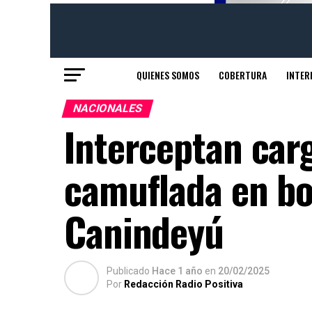
QUIENES SOMOS
COBERTURA
INTER
NACIONALES
Interceptan car
camuflada en bo
Canindeyú
Publicado
Hace 1 año
en
20/02/2025
Por
Redacción Radio Positiva