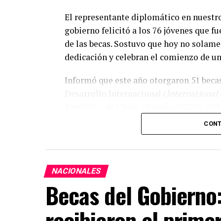
El representante diplomático en nuestro
gobierno felicitó a los 76 jóvenes que f
de las becas. Sostuvo que hoy no solame
dedicación y celebran el comienzo de un
Informó que este año otorgaron 51 beca
Desarrollo Internacional (
International
República de China (Taiwán (ICDF); 10 
becas de Maestría en Ciencias Policiales,
CONT
Expresó que cada uno de los becarios se
oportunidad de conocer Taiwán, recibir 
experiencia que transformará sus vidas.
NACIONALES
Becas del Gobierno:
Cooperación educativa, uno de l
Paraguay y Taiwán
recibieron el prime