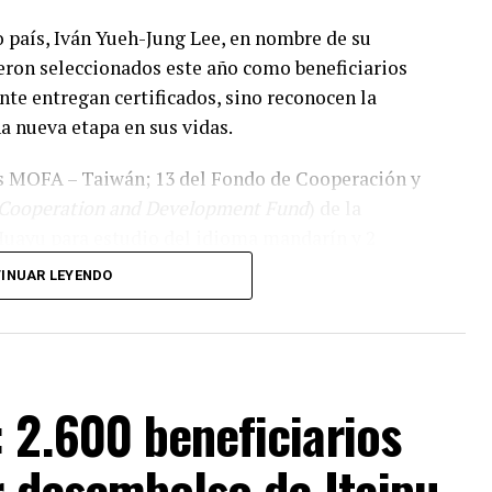
 país, Iván Yueh-Jung Lee, en nombre de su
ueron seleccionados este año como beneficiarios
nte entregan certificados, sino reconocen la
a nueva etapa en sus vidas.
s MOFA – Taiwán; 13 del Fondo de Cooperación y
 Cooperation and Development Fund
) de la
Huayu para estudio del idioma mandarín y 2
 con los que totalizan 76 becas.
INUAR LEYENDO
guirá un camino diferente, pero todos tendrán la
buena educación de alta calidad y vivir una
 2.600 beneficiarios
os pilares de la amistad entre
r desembolso de Itaipu