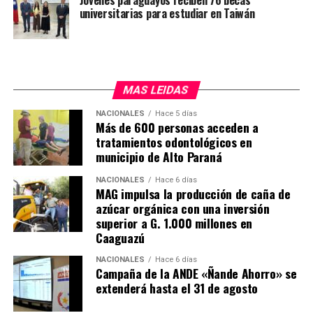
Jóvenes paraguayos reciben 76 becas
pacientes oncológicos de Caazapá puedan ser
universitarias para estudiar en Taiwán
trasladados para seguir su tratamiento en el nuevo
hospital. «Con esto le decimos a los pacientes
oncológicos que no están solos», dijo la ministra.
MAS LEIDAS
El nuevo hospital cuenta con 10 sillones para el
tratamiento de quimioterapia, que estarán operativas de
NACIONALES
Hace 5 días
Más de 600 personas acceden a
lunes a viernes, de 7 de la mañana a 7 de la tarde, para
tratamientos odontológicos en
atender a más de 50 pacientes por día.
municipio de Alto Paraná
El Hospital Día inaugurado en Caazapá en el número 15
NACIONALES
Hace 6 días
que habilita el actual gobierno. En ese sentido, el
MAG impulsa la producción de caña de
azúcar orgánica con una inversión
presidente de la República, Santiago Peña, destacó que
superior a G. 1.000 millones en
bajo su adminitración el presupuesto del Instituto
Caaguazú
Nacional del Cáncer creció más de tres veces y que
actualmente se está haciendo una inversión en
NACIONALES
Hace 6 días
Campaña de la ANDE «Ñande Ahorro» se
infraestructura como nunca antes.
extenderá hasta el 31 de agosto
Anunció también que su gobierno seguirá invirtiendo