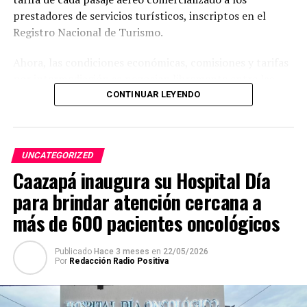
prestadores de servicios turísticos, inscriptos en el
Registro Nacional de Turismo.
Ahora, las condiciones económicas, comisiones y tarifas
por intermediación se negocian libremente entre las
aerolíneas y las agencias.
CONTINUAR LEYENDO
Con esta medida, se podrán abaratar los costos
operativos de las aerolíneas, estimular la llegada de
UNCATEGORIZED
nuevas compañías y, en consecuencia, reducir el precio
Caazapá inaugura su Hospital Día
final de los pasajes para los viajeros.
para brindar atención cercana a
La Presidencia de la República resaltó que, de esta
más de 600 pacientes oncológicos
manera, el Gobierno del Paraguay sigue abriendo
puertas para que más compatriotas puedan conectarse
con más destinos del mundo.
Publicado
Hace 3 meses
en
22/05/2026
Por
Redacción Radio Positiva