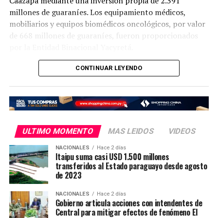
Caazapá mediante una inversión propia de 2.391
millones de guaraníes. Los equipamiento médicos,
mobiliarios y equipos biomédicos oncológicos, por valor
de 668 millones de guaraníes, fueron proporcionados
por la Entidad Binacional Yacyretá.
Así también, el Gobierno Nacional, a través del
CONTINUAR LEYENDO
Ministerio de Salud Pública, se encargó de la
contratación de todo el personal médico especializado
que prestará servicios a los pacientes del nuevo hospital.
El Hospital de Día Oncológico (o Centro de Día) es una
ULTIMO MOMENTO
MAS LEIDOS
VIDEOS
unidad especializada diseñada para ofrecer tratamientos
ambulatorios contra el cáncer, como quimioterapia,
NACIONALES
Hace 2 días
Itaipu suma casi USD 1.500 millones
inmunoterapia, terapias biológicas y transfusiones
transferidos al Estado paraguayo desde agosto
sanguíneas, sin necesidad de que el paciente quede
de 2023
internado.
NACIONALES
Hace 2 días
Gobierno articula acciones con intendentes de
El propósito de este modelo de atención es permitir que
Central para mitigar efectos de fenómeno El
el paciente reciba su esquema médico en un entorno