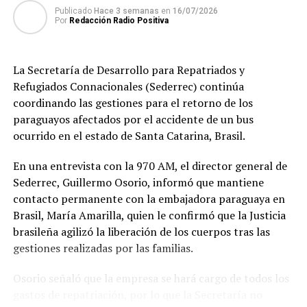
TEMAS RELACIONADOS:
Publicado
Hace 3 semanas
en
16/07/2026
INVITAN AL FESTIVAL AEREO EN EL AEROPUERTO GUARANI
Por
Redacción Radio Positiva
PORTADA
ARRIBA SIGUIENTE
El CEM emite comunicado desmintiendo la
La Secretaría de Desarrollo para Repatriados y
desvinculación de una docente y la suspensión de
Refugiados Connacionales (Sederrec) continúa
alumnos
coordinando las gestiones para el retorno de los
NO SE PIERDA
paraguayos afectados por el accidente de un bus
Cruz Roja Paraguaya prepara una “Gran Pollada”
ocurrido en el estado de Santa Catarina, Brasil.
En una entrevista con la 970 AM, el director general de
Sederrec, Guillermo Osorio, informó que mantiene
contacto permanente con la embajadora paraguaya en
Brasil, María Amarilla, quien le confirmó que la Justicia
brasileña agilizó la liberación de los cuerpos tras las
gestiones realizadas por las familias.
Osorio señaló que la empresa se hará cargo de todos los
gastos de repatriación, por lo que la Secretaría no