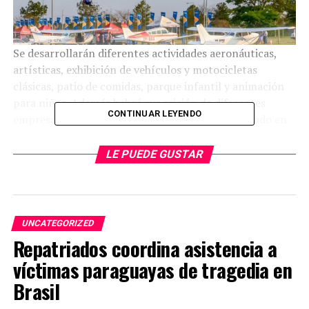
Se desarrollarán diferentes actividades aeronáuticas,
artísticas, exhibición de vehículos y motocicletas
clásicas, patio de comidas, parque infantil y animación
para niños. Además habrá exposición de diferentes
CONTINUAR LEYENDO
empresas, en el predio de la terminal aérea, ubicado en
el km 26 de Minga Guazú.
LE PUEDE GUSTAR
También se podrá disfrutar de la presentación de
aeromodelismo, paracaidismo, vuelos de parapentes y
paramotores, vuelos de bautismo de avión o helicóptero,
y vuelos de acrobacia.
UNCATEGORIZED
Repatriados coordina asistencia a
Las personas que desean tener mas datos sobre la
actividad pueden contactar a los números (0973) 578 –
víctimas paraguayas de tragedia en
713, (0973) 448 – 242 o (0983) 600 – 258.
Brasil