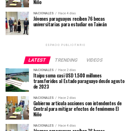
Niño
cómodo y seguro durante el día, para luego regresar a
su hogar el mismo día
NACIONALES
Hace 4 días
Jóvenes paraguayos reciben 76 becas
universitarias para estudiar en Taiwán
En Caazapá, son más de 600 los pacientes oncológicos
que actualmente deben viajar hasta el Instituto Nacionl
del Cáncer, al Hospital Nacional de Itauguá o al Gran
ESPACIO PUBLICITARIO
Hospital de Encarnación para seguir su tratamiento.
Noemí González, una de las luchadoras contra el cáncer
LATEST
TRENDING
VIDEOS
oriunda de Caazapá, indicó que sigue su tratamiento en
NACIONALES
Hace 2 días
el Hospital Nacional de Itauguá, en el departamento
Itaipu suma casi USD 1.500 millones
transferidos al Estado paraguayo desde agosto
Central, y que en ocasiones debía viajar hasta tres veces
de 2023
por semana. «Recibir tratamiento en otro lugar implica
mucho desgaste emocional, físico y emocional», dijo al
NACIONALES
Hace 2 días
destacar que «esta obra representa esperanza, una
Gobierno articula acciones con intendentes de
Central para mitigar efectos de fenómeno El
cercanía y un acceso real al derecho de salud».
Niño
La ministra de Salud, María Teresa Barán, refirió que el
NACIONALES
Hace 4 días
Ministerio trabajará en que gradualmente todos los