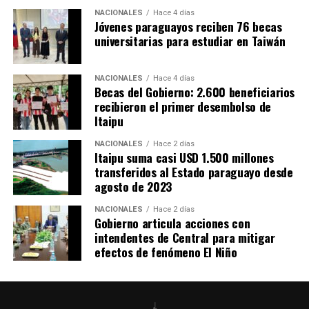
para que todos los pacientes tengan la mejor atención.
NACIONALES
Hace 4 días
Jóvenes paraguayos reciben 76 becas
universitarias para estudiar en Taiwán
Por su parte, El gobernador de Caazapá, Cristian Acosta,
afirmó que la habilitación de este hospital especializado
es «un sueño que se está cumpliendo» y anunció que
NACIONALES
Hace 4 días
próximamente se prevé habilitar también un centro
Becas del Gobierno: 2.600 beneficiarios
recibieron el primer desembolso de
nefrológico, que actualmente se está construyendo
Itaipu
mediante una inversión de más de 3.000 millones de
guaraníes por parte de la Entidad Binacional Yacyretá.
NACIONALES
Hace 2 días
Itaipu suma casi USD 1.500 millones
transferidos al Estado paraguayo desde
agosto de 2023
NACIONALES
Hace 2 días
Gobierno articula acciones con
intendentes de Central para mitigar
efectos de fenómeno El Niño