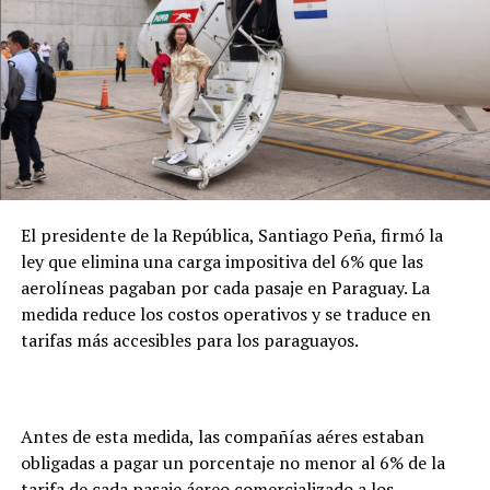
intervención de la institución se inicia a pedido de un
familiar, quien debe presentar la solicitud para la
apertura de un expediente. Desde ese momento, se
coordina con el consulado paraguayo la verificación del
fallecimiento, la obtención del certificado de defunción
y las gestiones necesarias para la repatriación. En este
caso, precisó que el seguro de la empresa cubrirá
íntegramente los costos del proceso.
El presidente de la República, Santiago Peña, firmó la
ley que elimina una carga impositiva del 6% que las
aerolíneas pagaban por cada pasaje en Paraguay. La
medida reduce los costos operativos y se traduce en
tarifas más accesibles para los paraguayos.
Antes de esta medida, las compañías aéres estaban
obligadas a pagar un porcentaje no menor al 6% de la
tarifa de cada pasaje áereo comercializado a los