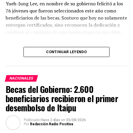
Yueh-Jung Lee, en nombre de su gobierno felicitó a los
76 jóvenes que fueron seleccionados este año como
beneficiarios de las becas. Sostuvo que hoy no solamente
entregan certificados, sino reconocen la dedicación y
celebran el comienzo de una nueva etapa en sus vidas.
Informó que este año otorgaron 51 becas MOFA –
Taiwán; 13 del Fondo de Cooperación y Desarrollo
CONTINUAR LEYENDO
Internacional (
International Cooperation and
Development Fund
) de la República de China (Taiwán
(ICDF); 10 Huayu para estudio del idioma mandarín y 2
NACIONALES
becas de Maestría en Ciencias Policiales, con los que
Becas del Gobierno: 2.600
totalizan 76 becas.
beneficiarios recibieron el primer
Expresó que cada uno de los becarios seguirá un camino
desembolso de Itaipu
diferente, pero todos tendrán la oportunidad de
conocer Taiwán, recibir buena educación de alta calidad
Publicado
Hace 2 días
en
05/08/2026
y vivir una experiencia que transformará sus vidas.
Por
Redacción Radio Positiva