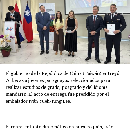
Las autoridades continúan con las investigaciones y
operativos para dar con el paradero de los restantes
fugados.
TEMAS RELACIONADOS:
JUSTICIA INTERVIENE PENAL REGIONAL DE MINGA GUAZÚ Y
DESTITUYE AL DIRECTOR TRAS FUGA
PORTADA
ARRIBA SIGUIENTE
Se excluye temporalmente el picadito de carne de cerdo
del menú de Hambre Cero
El gobierno de la República de China (Taiwán) entregó
NO SE PIERDA
76 becas a jóvenes paraguayos seleccionados para
El CERT-PY realiza investigación activa de presunta
venta de datos de ciudadanos paraguayos
realizar estudios de grado, posgrado y del idioma
mandarín. El acto de entrega fue presidido por el
embajador Iván Yueh-Jung Lee.
El representante diplomático en nuestro país, Iván