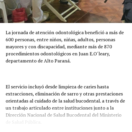
la formación de casi 24.000 becarios activos. Además,
adelantó que la entidad trabaja en una plataforma
digital para facilitar la presentación de documentos y
evitar que los estudiantes deban trasladarse hasta
La jornada de atención odontológica benefició a más de
Asunción o Ciudad del Este para realizar los trámites.
600 personas, entre niños, niñas, adultos, personas
mayores y con discapacidad, mediante más de 870
procedimientos odontológicos en Juan E.O´leary,
departamento de Alto Paraná.
El servicio incluyó desde limpieza de caries hasta
extracciones, eliminación de sarro y otras prestaciones
orientadas al cuidado de la salud bucodental. a través de
un trabajo articulado entre instituciones junto a la
Dirección Nacional de Salud Bucodental del Ministerio
de Salud Pública.