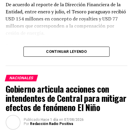
De acuerdo al reporte de la Dirección Financiera de la
Entidad, entre enero y julio, el Tesoro paraguayo recibió
USD 154 millones en concepto de royalties y USD 77
millones que corresponden a la compensación por
cesión de energía.
Por su parte, la ANDE percibió USD 44 millones por
CONTINUAR LEYENDO
resarcimiento de las cargas de administración y
utilidades del capital.
En julio, Itaipu realizó transferencias por USD 36
NACIONALES
millones al Paraguay, de los cuales, USD 22 millones
Gobierno articula acciones con
correspondieron a royalties, USD 12 millones a
compensación por cesión de energía y USD 1,7 millones
intendentes de Central para mitigar
destinados a la ANDE en concepto de resarcimiento.
efectos de fenómeno El Niño
Con este último desembolso, las transferencias
Publicado
Hace 1 día
en
07/08/2026
realizadas al Estado paraguayo alcanzaron
USD 1.497
Por
Redacción Radio Positiva
millones
desde agosto de 2023 hasta julio de 2026.