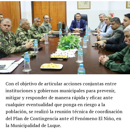
Recursos que representan un apoyo clave
para el desarrollo económico, social y
energético del país
Los recursos provenientes de los royalties tienen como
destino el financiamiento de gastos contemplados en el
Presupuesto General de la Nación (PGN), ejecutadas por
el Ministerio de Economía y Finanzas (MEF) destinada a
gobernaciones y municipios para la ejecución de obras y
proyectos.
Con el objetivo de articular acciones conjuntas entre
Por el lado de los fondos provenientes de la cesión de
instituciones y gobiernos municipales para prevenir,
energía son destinados al Fondo Nacional de
mitigar y responder de manera rápida y eficaz ante
Alimentación Escolar (Fonae), permitiendo fortalecer
cualquier eventualidad que ponga en riesgo a la
las inversiones de los gobiernos departamentales y
población, se realizó la reunión técnica de coordinación
municipales en esta materia.
del Plan de Contingencia ante el Fenómeno El Niño, en
la Municipalidad de Luque.
En tanto que los pagos realizados a la ANDE