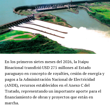
Vale mencionar que la Itaipu Binacional es la mayor
generadora de energía limpia y renovable, con una
producción de más de 3.022.599 GWh desde el inicio de
sus operaciones en mayo de 1984.
TEMAS RELACIONADOS:
ARRIBA SIGUIENTE
Campaña Nacional de Desparasitación proyecta llegar a
1.200.000 estudiantes matriculados
NO SE PIERDA
En los primeros sietes meses del 2026, la Itaipu
Construcción del Gran Hospital de Coronel Oviedo está a
punto de culminar
Binacional transfirió USD 275 millones al Estado
paraguayo en concepto de royalties, cesión de energía y
pagos a la Administración Nacional de Electricidad
(ANDE), recursos establecidos en el Anexo C del
Tratado, representando un importante aporte para el
financiamiento de obras y proyectos que están en
marcha.