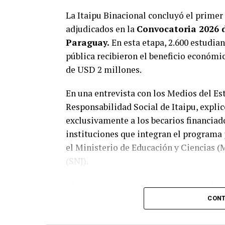
La Itaipu Binacional concluyó el primer
adjudicados en la
Convocatoria 2026 
Paraguay.
En esta etapa, 2.600 estudian
pública recibieron el beneficio económi
de USD 2 millones.
En una entrevista con los Medios del Est
Responsabilidad Social de Itaipu, expli
exclusivamente a los becarios financiado
instituciones que integran el programa 
el Ministerio de Educación y Ciencias (
(SNJ).
Abente señaló que el programa adjudicó e
las cuales 6.733 corresponden a Itaipu. D
CONT
cursan sus estudios en instituciones pú