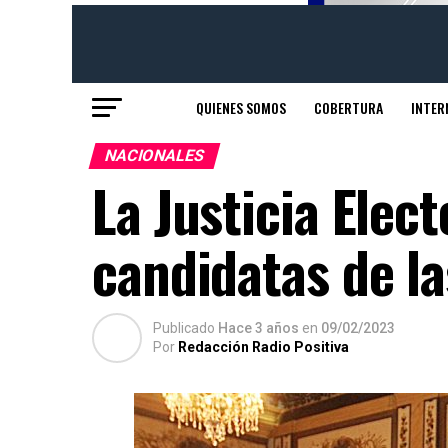
QUIENES SOMOS
COBERTURA
INTER
NACIONALES
La Justicia Elect
candidatas de l
Publicado
Hace 3 años
en
09/02/2023
Por
Redacción Radio Positiva