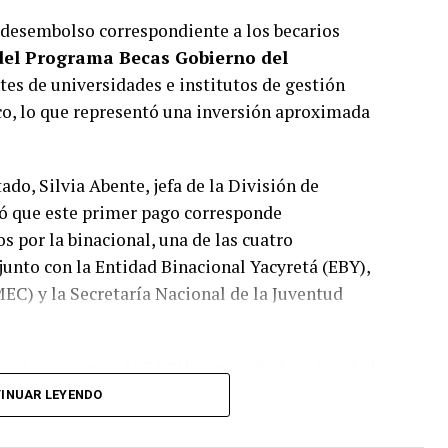
 desembolso correspondiente a los becarios
del Programa Becas Gobierno del
tes de universidades e institutos de gestión
co, lo que representó una inversión aproximada
ado, Silvia Abente, jefa de la División de
có que este primer pago corresponde
s por la binacional, una de las cuatro
junto con la Entidad Binacional Yacyretá (EBY),
MEC) y la Secretaría Nacional de la Juventud
ste año cerca de 7.600 becas a nivel nacional, de
el total de beneficiarios de la binacional, 2.600
INUAR LEYENDO
blicas y reciben los desembolsos de manera