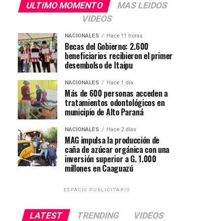
ULTIMO MOMENTO
MAS LEIDOS
VIDEOS
NACIONALES
Hace 11 horas
Becas del Gobierno: 2.600
beneficiarios recibieron el primer
desembolso de Itaipu
NACIONALES
Hace 1 día
Más de 600 personas acceden a
tratamientos odontológicos en
municipio de Alto Paraná
NACIONALES
Hace 2 días
MAG impulsa la producción de
caña de azúcar orgánica con una
inversión superior a G. 1.000
millones en Caaguazú
ESPACIO PUBLICITARIO
LATEST
TRENDING
VIDEOS