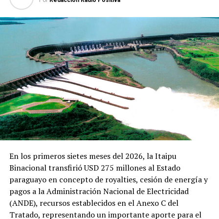
jurídico del Mades, Víctor González, quien precisó que
tres personas fueron identificadas como las sancionadas
mediante la resolución.
TEMAS RELACIONADOS:
MADES IMPONE MULTA DE 20.000 JORNALES A RESPONSABLES
IDENTIFICADOS DE INCENDIOS EN EL CHACO
PORTADA
ARRIBA SIGUIENTE
Estudiantes validan calidad de los útiles escolares a ser
entregados por el MEC en el 2025
NO SE PIERDA
Parque Barrial en Hernandarias, nuevo espacio para el
disfrute de lugareños
En los primeros sietes meses del 2026, la Itaipu
Binacional transfirió USD 275 millones al Estado
paraguayo en concepto de royalties, cesión de energía y
pagos a la Administración Nacional de Electricidad
(ANDE), recursos establecidos en el Anexo C del
Tratado, representando un importante aporte para el