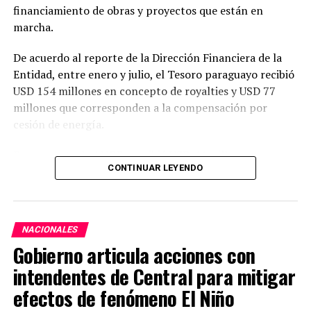
financiamiento de obras y proyectos que están en
marcha.
De acuerdo al reporte de la Dirección Financiera de la
Entidad, entre enero y julio, el Tesoro paraguayo recibió
USD 154 millones en concepto de royalties y USD 77
millones que corresponden a la compensación por
cesión de energía.
Por su parte, la ANDE percibió USD 44 millones por
CONTINUAR LEYENDO
resarcimiento de las cargas de administración y
utilidades del capital.
En julio, Itaipu realizó transferencias por USD 36
NACIONALES
millones al Paraguay, de los cuales, USD 22 millones
Gobierno articula acciones con
correspondieron a royalties, USD 12 millones a
compensación por cesión de energía y USD 1,7 millones
intendentes de Central para mitigar
destinados a la ANDE en concepto de resarcimiento.
efectos de fenómeno El Niño