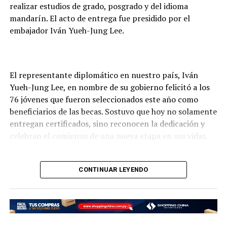
realizar estudios de grado, posgrado y del idioma
gente.
mandarín. El acto de entrega fue presidido por el
Municipios en riesgo de inundaciones
embajador Iván Yueh-Jung Lee.
En respuesta a consultas de la prensa, señaló que “todos
los municipios están en riesgo de inundaciones, no
El representante diplomático en nuestro país, Iván
podemos señalar que uno este más en riesgo que otro,
Yueh-Jung Lee, en nombre de su gobierno felicitó a los
todos son importantes y a todos vamos a apoyar”,
76 jóvenes que fueron seleccionados este año como
exteriorizó.
beneficiarios de las becas. Sostuvo que hoy no solamente
entregan certificados, sino reconocen la dedicación y
De la reunión participaron los intendentes municipales
celebran el comienzo de una nueva etapa en sus vidas.
de Asunción, Luís Bello; de Limpio, Optaciano Gómez;
Capiatá, Francisco López; San Lorenzo, Hugo Lezcano;
Informó que este año otorgaron 51 becas MOFA –
Mariano Roque Alonso, Carolina Aranda y de Luque,
Taiwán; 13 del Fondo de Cooperación y Desarrollo
CONTINUAR LEYENDO
Carlos Echeverría,
Internacional (
International Cooperation and
Development Fund
) de la República de China (Taiwán
Como parte del gobierno acompañaron al ministro de
(ICDF); 10 Huayu para estudio del idioma mandarín y 2
Defensa Nacional el comandante de las Fuerzas
becas de Maestría en Ciencias Policiales, con los que
Militares, Grl Ej César Moreno; del Ejército Paraguayo,