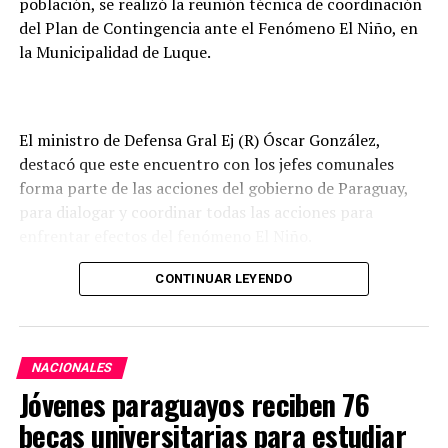
población, se realizó la reunión técnica de coordinación
municipales en esta materia.
del Plan de Contingencia ante el Fenómeno El Niño, en
la Municipalidad de Luque.
En tanto que los pagos realizados a la ANDE
contribuyen a garantizar recursos para el desarrollo
consolidado y sostenido de sus planes de inversión, que
buscan mejorar la calidad y cobertura del servicio
El ministro de Defensa Gral Ej (R) Óscar González,
eléctrico en todo el territorio nacional.
destacó que este encuentro con los jefes comunales
forma parte de las acciones del gobierno de Paraguay,
para dialogar y coordinar todas las acciones para
enfrentar efectos del fenómeno El Niño.
Remarcó que informaron a los intendentes municipales
CONTINUAR LEYENDO
que todos los medios logísticos y recursos humanos de
las Fuerzas Armadas de la Nación están prestos para
ayudar para que la población no sienta el rigor del
NACIONALES
fenómeno climático tan fuertemente.
Jóvenes paraguayos reciben 76
Expresó “no ocultamos que la gente va sufrir los
becas universitarias para estudiar
embates de este fenómeno, pero también le damos