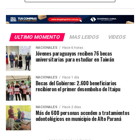
una misma persona recibió más de un tratamiento, de
acuerdo con sus necesidades odontológicas.
La jornada de atención permitió que personas de
distintos grupos de edad recibieran atención profesional
ULTIMO MOMENTO
MAS LEIDOS
VIDEOS
en el cuidado de la salud bucodental.
NACIONALES
Hace 6 horas
Jóvenes paraguayos reciben 76 becas
Esta iniciativa fue posible mediante el trabajo articulado
universitarias para estudiar en Taiwán
entre la Dirección Nacional de Salud Bucodental del
Ministerio de Salud Pública con profesionales del Centro
de Salud de Juan E. O’Leary de la Décima Región
NACIONALES
Hace 1 día
Becas del Gobierno: 2.600 beneficiarios
Sanitaria – Alto Paraná, la Universidad de Valencia
recibieron el primer desembolso de Itaipu
(España), Uninorte y la Municipalidad de Juan E. O’Leary,
instituciones que unieron esfuerzos para acercar
prestaciones odontológicas a la población.
NACIONALES
Hace 2 días
Más de 600 personas acceden a tratamientos
odontológicos en municipio de Alto Paraná