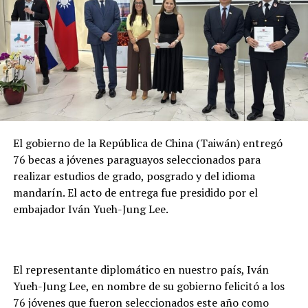
graves a nivel mundial.
Se trata de una enfermedad autolimitada, con una
duración de 3 a 5 días, quedando como una secuela
importante las artralgias, que pueden permanecer
semanas o meses. El manejo del cuadro es sintomático.
El método de prevención de esta y otras enfermedades
vectoriales es la eliminación de criaderos de mosquitos.
El gobierno de la República de China (Taiwán) entregó
76 becas a jóvenes paraguayos seleccionados para
TEMAS RELACIONADOS:
MAYARO
realizar estudios de grado, posgrado y del idioma
OTRO VIRUS TRANSMITIDO POR MOSQUITOS QUE AMENAZA EN
mandarín. El acto de entrega fue presidido por el
LA REGIÓN
PORTADA
embajador Iván Yueh-Jung Lee.
ARRIBA SIGUIENTE
Paraguay podrá retirar el 100 por ciento de la energía
de Itaipu en julio, resalta presidente
El representante diplomático en nuestro país, Iván
NO SE PIERDA
Yueh-Jung Lee, en nombre de su gobierno felicitó a los
Instalan moderno sistema para la inspección del Puente
76 jóvenes que fueron seleccionados este año como