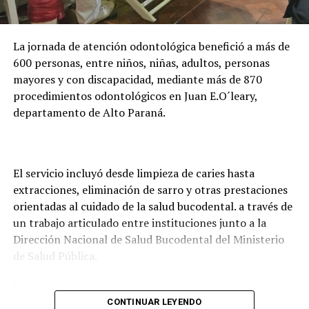
digital para facilitar la presentación de documentos y
evitar que los estudiantes deban trasladarse hasta
La jornada de atención odontológica benefició a más de
Asunción o Ciudad del Este para realizar los trámites.
600 personas, entre niños, niñas, adultos, personas
mayores y con discapacidad, mediante más de 870
procedimientos odontológicos en Juan E.O´leary,
departamento de Alto Paraná.
El servicio incluyó desde limpieza de caries hasta
extracciones, eliminación de sarro y otras prestaciones
orientadas al cuidado de la salud bucodental. a través de
un trabajo articulado entre instituciones junto a la
Dirección Nacional de Salud Bucodental del Ministerio
de Salud Pública.
La cantidad de procedimientos superó el número de
pacientes atendidos debido a que, en numerosos casos,
CONTINUAR LEYENDO