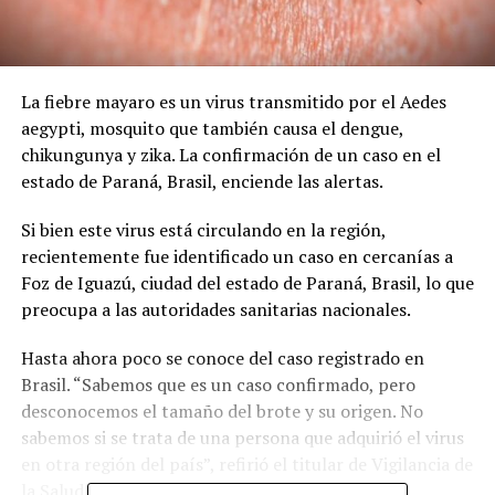
La fiebre mayaro es un virus transmitido por el Aedes
aegypti, mosquito que también causa el dengue,
chikungunya y zika. La confirmación de un caso en el
estado de Paraná, Brasil, enciende las alertas.
Si bien este virus está circulando en la región,
recientemente fue identificado un caso en cercanías a
Foz de Iguazú, ciudad del estado de Paraná, Brasil, lo que
preocupa a las autoridades sanitarias nacionales.
Hasta ahora poco se conoce del caso registrado en
Brasil. “Sabemos que es un caso confirmado, pero
desconocemos el tamaño del brote y su origen. No
sabemos si se trata de una persona que adquirió el virus
en otra región del país”, refirió el titular de Vigilancia de
la Salud, Guillermo Sequera.