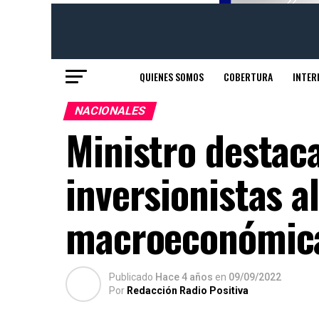
QUIENES SOMOS
COBERTURA
INTER
NACIONALES
Ministro destaca
inversionistas al
macroeconómic
Publicado
Hace 4 años
en
09/09/2022
Por
Redacción Radio Positiva