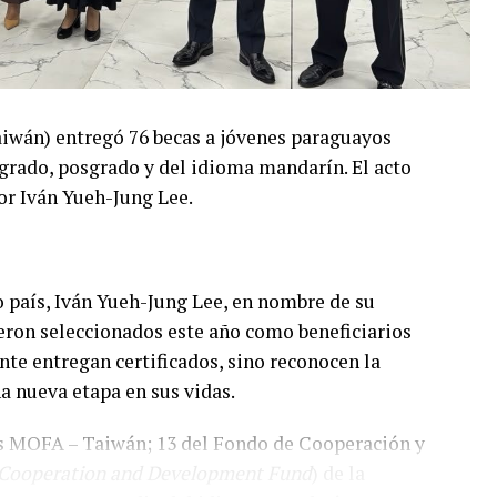
aiwán) entregó 76 becas a jóvenes paraguayos
 grado, posgrado y del idioma mandarín. El acto
or Iván Yueh-Jung Lee.
 país, Iván Yueh-Jung Lee, en nombre de su
ueron seleccionados este año como beneficiarios
nte entregan certificados, sino reconocen la
a nueva etapa en sus vidas.
s MOFA – Taiwán; 13 del Fondo de Cooperación y
 Cooperation and Development Fund
) de la