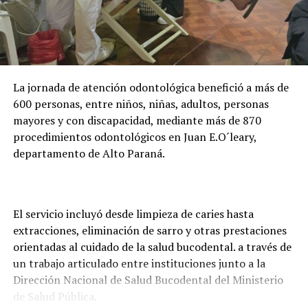
millones anuales al programa y actualmente acompaña
la formación de casi 24.000 becarios activos. Además,
adelantó que la entidad trabaja en una plataforma
digital para facilitar la presentación de documentos y
evitar que los estudiantes deban trasladarse hasta
La jornada de atención odontológica benefició a más de
Asunción o Ciudad del Este para realizar los trámites.
600 personas, entre niños, niñas, adultos, personas
mayores y con discapacidad, mediante más de 870
procedimientos odontológicos en Juan E.O´leary,
departamento de Alto Paraná.
El servicio incluyó desde limpieza de caries hasta
extracciones, eliminación de sarro y otras prestaciones
orientadas al cuidado de la salud bucodental. a través de
un trabajo articulado entre instituciones junto a la
Dirección Nacional de Salud Bucodental del Ministerio
de Salud Pública.