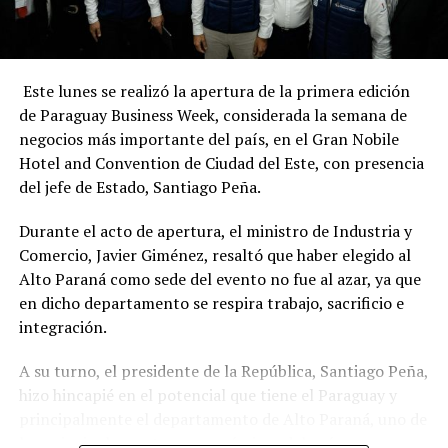
terceros con el fin de eludir la acción judicial. De
confirmarse, esta maniobra podría encuadrar en el
delito de frustración de la ejecución, previsto en el
artículo 177 del Código Penal, que contempla penas de
Este lunes se realizó la apertura de la primera edición
hasta tres años de cárcel. A ello se suma la denuncia de
de Paraguay Business Week, considerada la semana de
inversionistas que lo acusan de haberse apropiado
negocios más importante del país, en el Gran Nobile
indebidamente de la página CDE HOT en perjuicio de sus
Hotel and Convention de Ciudad del Este, con presencia
socios originales, entre los cuales se encontraría una
del jefe de Estado, Santiago Peña.
reconocida contadora de la región.
Durante el acto de apertura, el ministro de Industria y
Comercio, Javier Giménez, resaltó que haber elegido al
Alto Paraná como sede del evento no fue al azar, ya que
Mientras se presenta públicamente como un supuesto
en dicho departamento se respira trabajo, sacrificio e
comunicador y pretende erigirse en defensor de la
integración.
transparencia, la realidad lo expone como evasor de
impuestos, con deudas millonarias con el Estado,
A su turno, el presidente de la República, Santiago Peña,
maniobras sospechosas de ocultamiento patrimonial y
hizo hincapié en el potencial que tiene el Paraguay y
una condena civil firme por evasión impositiva. Este caso
principalmente el departamento de Alto Paraná, uno de
evidencia la necesidad urgente de que la justicia y la
los principales motores económicos del país.