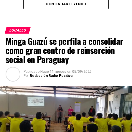
Fiscalía actúen con firmeza, para demostrar que nadie
CONTINUAR LEYENDO
está por encima de la ley, mucho menos quienes se
Durante su discurso, afirmó que el Paraguay en el 2025,
disfrazan de periodistas o manejan paginas de facebook
por tercer año consecutivo será la economía de mayor
para encubrir prácticas fraudulentas.
crecimiento en Sudamérica, por encima del 4 por ciento.
LOCALES
“El Paraguay no vivía esto desde el trienio del 2006,
Minga Guazú se perfila a consolidar
2007 y 2008. La única diferencia es que, en esa época,
Sudamérica crecía a esas tasas, Paraguay crecía al
como gran centro de reinserción
mismo ritmo que el resto de los países, hoy Paraguay
social en Paraguay
crece cuando otros países no crecen”, explicó.
Publicado
Hace 11 meses
en
05/09/2025
Sobre el punto, remarcó que el Gobierno está decidido a
Por
Redacción Radio Positiva
no parar esa marcha, por el contrario, a acelerar aún
más el ritmo de crecimiento, a través de iniciativas que
atraigan más inversiones y a su vez, multipliquen los
empleos.
“Porque entendemos que la mejor política social es la
generación de empleo digno, porque comprendemos
que el rol del Estado se debe limitar en algunas áreas, en