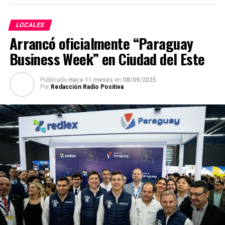
El “ajuste de IVA” aplicado por la DNIT significa que se
constataron omisiones e inconsistencias en sus
LOCALES
declaraciones impositivas, lo cual en la práctica
Arrancó oficialmente “Paraguay
constituye evasión. El Código Penal paraguayo establece
Business Week” en Ciudad del Este
en sus artículos 261 y 262 que la evasión tributaria, ya
sea parcial o total, constituye delito con penas de hasta
diez años de prisión cuando se trata de sumas de gran
Publicado
Hace 11 meses
en
08/09/2025
Por
Redacción Radio Positiva
cuantía o de maniobras fraudulentas. Por el principio de
prejudicialidad administrativa, corresponde que la DNIT
remita los antecedentes al Ministerio Público, de
manera que la Fiscalía investigue si la conducta de
Emategui Casco configura también un hecho punible
penal.
Fuentes cercanas al proceso señalaron que, al tener
conocimiento del inminente embargo, el pseudo
periodista habría transferido sus bienes a nombre de