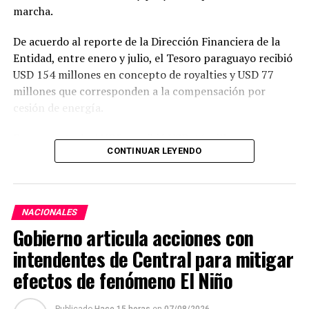
marcha.
De acuerdo al reporte de la Dirección Financiera de la
Entidad, entre enero y julio, el Tesoro paraguayo recibió
USD 154 millones en concepto de royalties y USD 77
millones que corresponden a la compensación por
cesión de energía.
Por su parte, la ANDE percibió USD 44 millones por
CONTINUAR LEYENDO
resarcimiento de las cargas de administración y
utilidades del capital.
En julio, Itaipu realizó transferencias por USD 36
NACIONALES
millones al Paraguay, de los cuales, USD 22 millones
Gobierno articula acciones con
correspondieron a royalties, USD 12 millones a
compensación por cesión de energía y USD 1,7 millones
intendentes de Central para mitigar
destinados a la ANDE en concepto de resarcimiento.
efectos de fenómeno El Niño
Con este último desembolso, las transferencias
Publicado
Hace 15 horas
en
07/08/2026