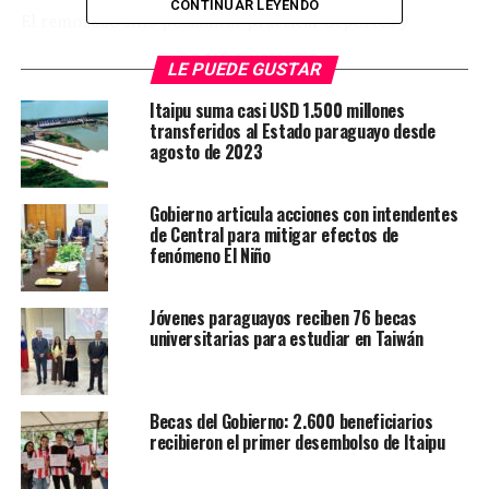
CONTINUAR LEYENDO
El remozado sitio posibilitar practicar deportes y
organizar actividades a los vecinos, ya que servirá para
LE PUEDE GUSTAR
promoción y ventas de sus productos. Con la
recuperación, está previsto ampliar el sistema de
Itaipu suma casi USD 1.500 millones
seguridad y en breve, con actividades pro fondos serán
transferidos al Estado paraguayo desde
agosto de 2023
adquiridas cámaras de seguridad.
La Nación
Gobierno articula acciones con intendentes
de Central para mitigar efectos de
fenómeno El Niño
TEMAS RELACIONADOS:
PORTADA
ARRIBA SIGUIENTE
Jóvenes paraguayos reciben 76 becas
Informe Meteorológico 09-08-19
universitarias para estudiar en Taiwán
NO SE PIERDA
«Vení si te animás»
Becas del Gobierno: 2.600 beneficiarios
recibieron el primer desembolso de Itaipu