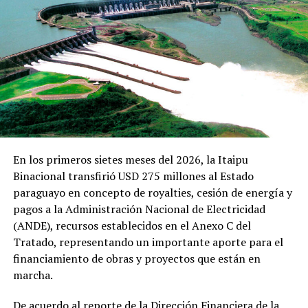
El “Contrato de Construcción y Mantenimiento de
Carreteras por Niveles de Servicios (Ccoma). Proyecto de
pavimentación y mantenimiento de la ruta PY21” es por
30 meses para la pavimentación y luego su posterior
mantenimiento de por un periodo de 60 meses.
Los ítems a ejecutar consisten en pavimentación
asfáltica con polímeros, además de obras
complementarias como dársena para ascenso y
En los primeros sietes meses del 2026, la Itaipu
descenso de pasajeros, dársena de pesaje, estación de
Binacional transfirió USD 275 millones al Estado
peaje, instalación de barreras de contención vehicular,
paraguayo en concepto de royalties, cesión de energía y
traslado de columnas, traslado y construcción de
pagos a la Administración Nacional de Electricidad
alambrados, remoción de estructuras existente, entre
(ANDE), recursos establecidos en el Anexo C del
otros.
Tratado, representando un importante aporte para el
financiamiento de obras y proyectos que están en
Además, se prevé la construcción de un mirador en las
marcha.
inmediaciones de la Laguna de los Patos en el marco del
Plan de Gestión Ambiental y Social.
De acuerdo al reporte de la Dirección Financiera de la