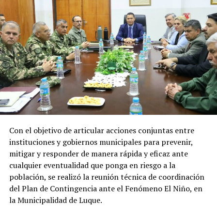
Recursos que representan un apoyo clave
para el desarrollo económico, social y
energético del país
Los recursos provenientes de los royalties tienen como
destino el financiamiento de gastos contemplados en el
Presupuesto General de la Nación (PGN), ejecutadas por
el Ministerio de Economía y Finanzas (MEF) destinada a
gobernaciones y municipios para la ejecución de obras y
proyectos.
Con el objetivo de articular acciones conjuntas entre
Por el lado de los fondos provenientes de la cesión de
instituciones y gobiernos municipales para prevenir,
energía son destinados al Fondo Nacional de
mitigar y responder de manera rápida y eficaz ante
Alimentación Escolar (Fonae), permitiendo fortalecer
cualquier eventualidad que ponga en riesgo a la
las inversiones de los gobiernos departamentales y
población, se realizó la reunión técnica de coordinación
municipales en esta materia.
del Plan de Contingencia ante el Fenómeno El Niño, en
la Municipalidad de Luque.
En tanto que los pagos realizados a la ANDE
contribuyen a garantizar recursos para el desarrollo