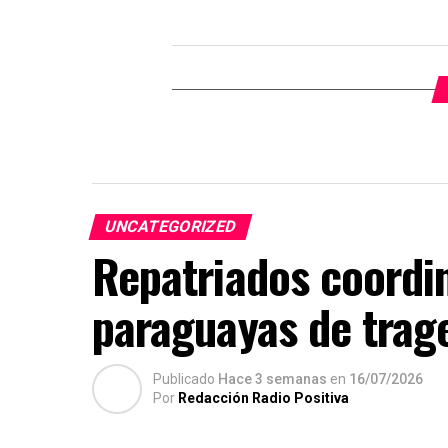
UNCATEGORIZED
Repatriados coordin
paraguayas de trage
Publicado
Hace 3 semanas
en
16/07/2026
Por
Redacción Radio Positiva