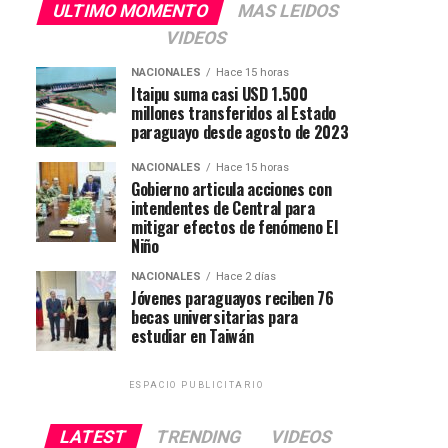
ULTIMO MOMENTO
MAS LEIDOS
VIDEOS
NACIONALES
Hace 15 horas
Itaipu suma casi USD 1.500
millones transferidos al Estado
paraguayo desde agosto de 2023
NACIONALES
Hace 15 horas
Gobierno articula acciones con
intendentes de Central para
mitigar efectos de fenómeno El
Niño
NACIONALES
Hace 2 días
Jóvenes paraguayos reciben 76
becas universitarias para
estudiar en Taiwán
ESPACIO PUBLICITARIO
LATEST
TRENDING
VIDEOS