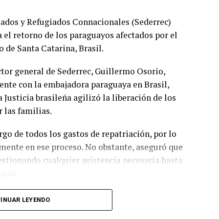
riados y Refugiados Connacionales (Sederrec)
 el retorno de los paraguayos afectados por el
o de Santa Catarina, Brasil.
ctor general de Sederrec, Guillermo Osorio,
nte con la embajadora paraguaya en Brasil,
Justicia brasileña agilizó la liberación de los
 las familias.
go de todos los gastos de repatriación, por lo
amente en ese proceso. No obstante, aseguró que
stionando cualquier asistencia necesaria hasta
país.
a recibieron el alta médica retornarán este
INUAR LEYENDO
previsto para el miércoles fuera postergado.