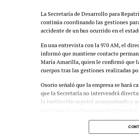
La Secretaría de Desarrollo para Repat
continúa coordinando las gestiones para
accidente de un bus ocurrido en el estad
En una entrevista con la 970 AM, el dire
informó que mantiene contacto permane
María Amarilla, quien le confirmó que la 
cuerpos tras las gestiones realizadas por
Osorio señaló que la empresa se hará car
que la Secretaría no intervendrá direct
la institución seguirá acompañando y ge
que todos los connacionales regresen al 
Asimismo, indicó que 48 pasajeros que y
CONT
jueves en un bus, luego de que el viaje 