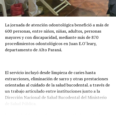
la formación de casi 24.000 becarios activos. Además,
adelantó que la entidad trabaja en una plataforma
digital para facilitar la presentación de documentos y
evitar que los estudiantes deban trasladarse hasta
La jornada de atención odontológica benefició a más de
Asunción o Ciudad del Este para realizar los trámites.
600 personas, entre niños, niñas, adultos, personas
mayores y con discapacidad, mediante más de 870
procedimientos odontológicos en Juan E.O´leary,
departamento de Alto Paraná.
El servicio incluyó desde limpieza de caries hasta
extracciones, eliminación de sarro y otras prestaciones
orientadas al cuidado de la salud bucodental. a través de
un trabajo articulado entre instituciones junto a la
Dirección Nacional de Salud Bucodental del Ministerio
de Salud Pública.
La cantidad de procedimientos superó el número de