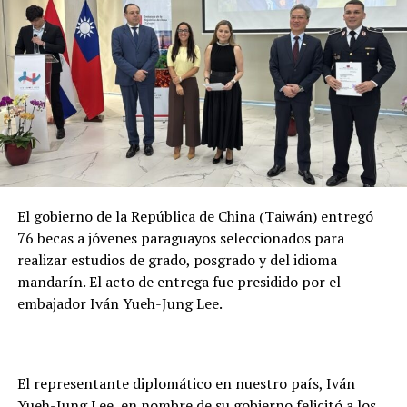
considerando que ambas son ARN mensajero, mencionó
el doctor Castro.
En cuanto al refuerzo, manifestó “vemos con
tranquilidad que la población mayor accede a la tercera
dosis.
TEMAS RELACIONADOS:
PORTADA
SALUD DETERMINA NUEVO CALENDARIO DE VACUNACIÓN
El gobierno de la República de China (Taiwán) entregó
ARRIBA SIGUIENTE
Avance del 80% en construcción de la pasarela
76 becas a jóvenes paraguayos seleccionados para
peatonal del Km 9 de CDE
realizar estudios de grado, posgrado y del idioma
mandarín. El acto de entrega fue presidido por el
NO SE PIERDA
Puente de la integración registra un avance del 75% en
embajador Iván Yueh-Jung Lee.
sus labores
El representante diplomático en nuestro país, Iván
Yueh-Jung Lee, en nombre de su gobierno felicitó a los