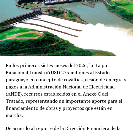
recientes desafíos para su adquisición, por problemas de
producción y suministro de las proveedoras, las
autoridades de la institución trabajan para garantizar
un suministro continuo de este medicamento vital.
Para abordar el problema de forma integral, se
estableció una mesa de trabajo con todos los
proveedores para garantizar un mecanismo de
suministro que se ajuste a las capacidades de cada uno.
En los primeros sietes meses del 2026, la Itaipu
Este enfoque colaborativo asegura que las entregas sean
Binacional transfirió USD 275 millones al Estado
puntuales y suficientes para cubrir la demanda nacional.
paraguayo en concepto de royalties, cesión de energía y
pagos a la Administración Nacional de Electricidad
Arias concluyó que saben lo crucial que resulta la
(ANDE), recursos establecidos en el Anexo C del
insulina para la vida de estos pacientes y que están
Tratado, representando un importante aporte para el
trabajando incansablemente para solucionar esta
financiamiento de obras y proyectos que están en
situación.
marcha.
TEMAS RELACIONADOS:
PORTADA
De acuerdo al reporte de la Dirección Financiera de la
SALUD GARANTIZA SUMINISTRO DE INSULINA PARA PACIENTES