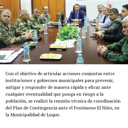
Recursos que representan un apoyo clave
para el desarrollo económico, social y
energético del país
Los recursos provenientes de los royalties tienen como
destino el financiamiento de gastos contemplados en el
Presupuesto General de la Nación (PGN), ejecutadas por
el Ministerio de Economía y Finanzas (MEF) destinada a
gobernaciones y municipios para la ejecución de obras y
proyectos.
Con el objetivo de articular acciones conjuntas entre
Por el lado de los fondos provenientes de la cesión de
instituciones y gobiernos municipales para prevenir,
energía son destinados al Fondo Nacional de
mitigar y responder de manera rápida y eficaz ante
Alimentación Escolar (Fonae), permitiendo fortalecer
cualquier eventualidad que ponga en riesgo a la
las inversiones de los gobiernos departamentales y
población, se realizó la reunión técnica de coordinación
municipales en esta materia.
del Plan de Contingencia ante el Fenómeno El Niño, en
la Municipalidad de Luque.
En tanto que los pagos realizados a la ANDE
contribuyen a garantizar recursos para el desarrollo