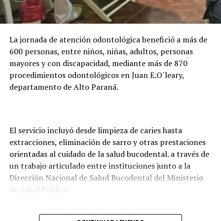
adelantó que la entidad trabaja en una plataforma
digital para facilitar la presentación de documentos y
evitar que los estudiantes deban trasladarse hasta
La jornada de atención odontológica benefició a más de
Asunción o Ciudad del Este para realizar los trámites.
600 personas, entre niños, niñas, adultos, personas
mayores y con discapacidad, mediante más de 870
procedimientos odontológicos en Juan E.O´leary,
departamento de Alto Paraná.
El servicio incluyó desde limpieza de caries hasta
extracciones, eliminación de sarro y otras prestaciones
orientadas al cuidado de la salud bucodental. a través de
un trabajo articulado entre instituciones junto a la
Dirección Nacional de Salud Bucodental del Ministerio
de Salud Pública.
La cantidad de procedimientos superó el número de