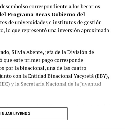
 desembolso correspondiente a los becarios
del Programa Becas Gobierno del
tes de universidades e institutos de gestión
co, lo que representó una inversión aproximada
ado, Silvia Abente, jefa de la División de
có que este primer pago corresponde
s por la binacional, una de las cuatro
junto con la Entidad Binacional Yacyretá (EBY),
MEC) y la Secretaría Nacional de la Juventud
ste año cerca de 7.600 becas a nivel nacional, de
el total de beneficiarios de la binacional, 2.600
INUAR LEYENDO
blicas y reciben los desembolsos de manera