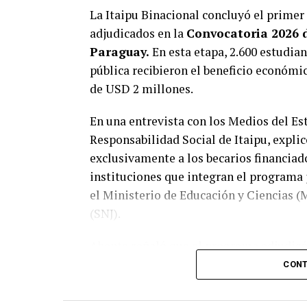
La Itaipu Binacional concluyó el primer
adjudicados en la
Convocatoria 2026 
Paraguay.
En esta etapa, 2.600 estudian
pública recibieron el beneficio económi
de USD 2 millones.
En una entrevista con los Medios del Est
Responsabilidad Social de Itaipu, expli
exclusivamente a los becarios financiado
instituciones que integran el programa 
el Ministerio de Educación y Ciencias (
(SNJ).
Abente señaló que el programa adjudicó e
las cuales 6.733 corresponden a Itaipu. D
CONT
cursan sus estudios en instituciones pú
directa.