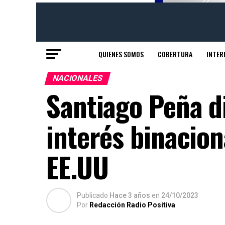
QUIENES SOMOS
COBERTURA
INTER
NACIONALES
Santiago Peña d
interés binacion
EE.UU
Publicado
Hace 3 años
en
24/10/2023
Por
Redacción Radio Positiva