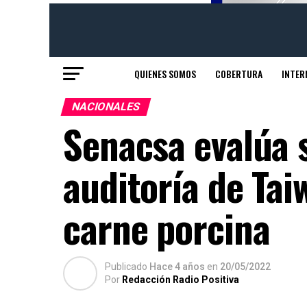
QUIENES SOMOS
COBERTURA
INTER
NACIONALES
Senacsa evalúa 
auditoría de Tai
carne porcina
Publicado
Hace 4 años
en
20/05/2022
Por
Redacción Radio Positiva