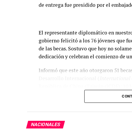
de entrega fue presidido por el embajad
El representante diplomático en nuestro
gobierno felicitó a los 76 jóvenes que f
de las becas. Sostuvo que hoy no solame
dedicación y celebran el comienzo de un
Informó que este año otorgaron 51 beca
Desarrollo Internacional (
International
República de China (Taiwán (ICDF); 10 
becas de Maestría en Ciencias Policiales,
CONT
Expresó que cada uno de los becarios se
oportunidad de conocer Taiwán, recibir 
experiencia que transformará sus vidas.
NACIONALES