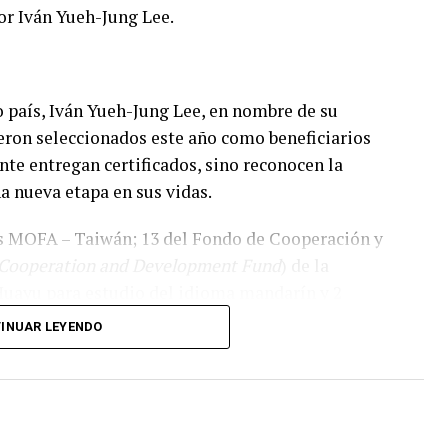
or Iván Yueh-Jung Lee.
 país, Iván Yueh-Jung Lee, en nombre de su
ueron seleccionados este año como beneficiarios
nte entregan certificados, sino reconocen la
a nueva etapa en sus vidas.
s MOFA – Taiwán; 13 del Fondo de Cooperación y
 Cooperation and Development Fund
) de la
Huayu para estudio del idioma mandarín y 2
 con los que totalizan 76 becas.
INUAR LEYENDO
guirá un camino diferente, pero todos tendrán la
buena educación de alta calidad y vivir una