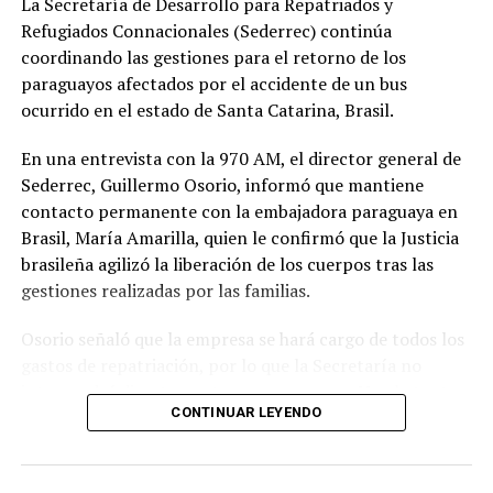
Indicó además que los primeros traslados responden a
La Secretaría de Desarrollo para Repatriados y
un trabajo previo de clasificación de las personas
Refugiados Connacionales (Sederrec) continúa
privadas de libertad y destacó la coordinación entre la
coordinando las gestiones para el retorno de los
Policía Nacional, las Fuerzas Armadas, el Ministerio del
paraguayos afectados por el accidente de un bus
Interior y el Ministerio de Defensa, a través del Consejo
ocurrido en el estado de Santa Catarina, Brasil.
de Defensa Nacional.
En una entrevista con la 970 AM, el director general de
Según explicó, alrededor de 350 personas condenadas
Sederrec, Guillermo Osorio, informó que mantiene
serán trasladadas durante el transcurso de la semana a
contacto permanente con la embajadora paraguaya en
otros centros penitenciarios, entre ellos la
Brasil, María Amarilla, quien le confirmó que la Justicia
penitenciaría Martín Mendoza de Emboscada.
brasileña agilizó la liberación de los cuerpos tras las
gestiones realizadas por las familias.
La decisión se sustenta en lo establecido en la
Constitución Nacional, el Código de Ejecución Penal y
Osorio señaló que la empresa se hará cargo de todos los
los estándares internacionales de Derechos Humanos,
gastos de repatriación, por lo que la Secretaría no
según establece la resolución correspondiente.
intervendrá directamente en ese proceso. No obstante,
CONTINUAR LEYENDO
aseguró que la institución seguirá acompañando y
gestionando cualquier asistencia necesaria hasta que
TEMAS RELACIONADOS:
PORTADA
TACUMBÚ PASA A DENOMINARSE “CENTRO NACIONAL DE
todos los connacionales regresen al país.
PREVENIDOS” TRAS OPERATIVO UMBRAL 3.0