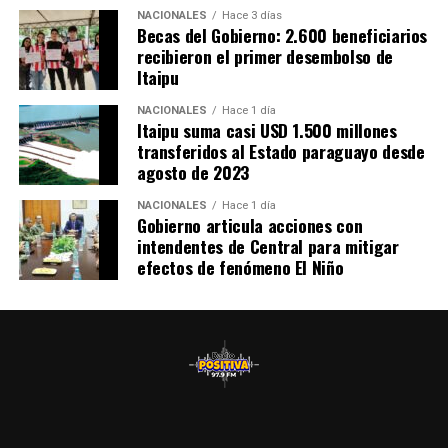
es «un sueño que se está cumpliendo» y anunció que
NACIONALES
Hace 3 días
próximamente se prevé habilitar también un centro
Becas del Gobierno: 2.600 beneficiarios
recibieron el primer desembolso de
nefrológico, que actualmente se está construyendo
Itaipu
mediante una inversión de más de 3.000 millones de
guaraníes por parte de la Entidad Binacional Yacyretá.
NACIONALES
Hace 1 día
Itaipu suma casi USD 1.500 millones
transferidos al Estado paraguayo desde
agosto de 2023
NACIONALES
Hace 1 día
Gobierno articula acciones con
intendentes de Central para mitigar
efectos de fenómeno El Niño