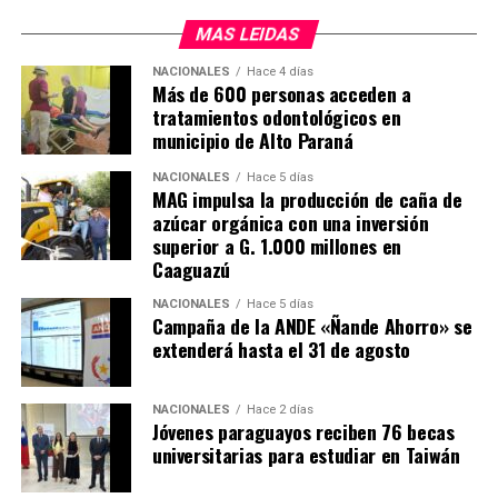
MAS LEIDAS
El nuevo hospital cuenta con 10 sillones para el
tratamiento de quimioterapia, que estarán operativas de
NACIONALES
Hace 4 días
Más de 600 personas acceden a
lunes a viernes, de 7 de la mañana a 7 de la tarde, para
tratamientos odontológicos en
atender a más de 50 pacientes por día.
municipio de Alto Paraná
El Hospital Día inaugurado en Caazapá en el número 15
NACIONALES
Hace 5 días
que habilita el actual gobierno. En ese sentido, el
MAG impulsa la producción de caña de
azúcar orgánica con una inversión
presidente de la República, Santiago Peña, destacó que
superior a G. 1.000 millones en
bajo su adminitración el presupuesto del Instituto
Caaguazú
Nacional del Cáncer creció más de tres veces y que
actualmente se está haciendo una inversión en
NACIONALES
Hace 5 días
Campaña de la ANDE «Ñande Ahorro» se
infraestructura como nunca antes.
extenderá hasta el 31 de agosto
Anunció también que su gobierno seguirá invirtiendo
para que todos los pacientes tengan la mejor atención.
NACIONALES
Hace 2 días
Jóvenes paraguayos reciben 76 becas
universitarias para estudiar en Taiwán
Por su parte, El gobernador de Caazapá, Cristian Acosta,
afirmó que la habilitación de este hospital especializado