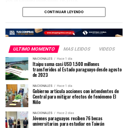
Así también, el Gobierno Nacional, a través del
CONTINUAR LEYENDO
Ministerio de Salud Pública, se encargó de la
contratación de todo el personal médico especializado
que prestará servicios a los pacientes del nuevo hospital.
El Hospital de Día Oncológico (o Centro de Día) es una
ULTIMO MOMENTO
MAS LEIDOS
VIDEOS
unidad especializada diseñada para ofrecer tratamientos
ambulatorios contra el cáncer, como quimioterapia,
NACIONALES
Hace 1 día
Itaipu suma casi USD 1.500 millones
inmunoterapia, terapias biológicas y transfusiones
transferidos al Estado paraguayo desde agosto
sanguíneas, sin necesidad de que el paciente quede
de 2023
internado.
NACIONALES
Hace 1 día
Gobierno articula acciones con intendentes de
El propósito de este modelo de atención es permitir que
Central para mitigar efectos de fenómeno El
el paciente reciba su esquema médico en un entorno
Niño
cómodo y seguro durante el día, para luego regresar a
su hogar el mismo día
NACIONALES
Hace 2 días
Jóvenes paraguayos reciben 76 becas
universitarias para estudiar en Taiwán
En Caazapá, son más de 600 los pacientes oncológicos