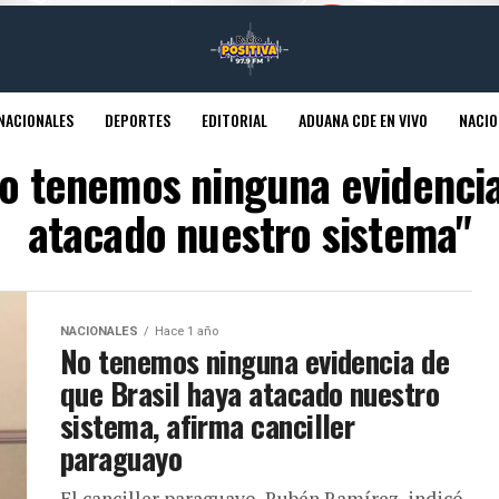
NACIONALES
DEPORTES
EDITORIAL
ADUANA CDE EN VIVO
NACIO
No tenemos ninguna evidencia
atacado nuestro sistema"
NACIONALES
Hace 1 año
No tenemos ninguna evidencia de
que Brasil haya atacado nuestro
sistema, afirma canciller
paraguayo
El canciller paraguayo, Rubén Ramírez, indicó