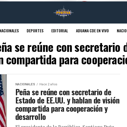
NACIONALES
DEPORTES
EDITORIAL
ADUANA CDE EN VIVO
NACIO
eña se reúne con secretario d
ón compartida para cooperació
NACIONALES
Hace 2 años
Peña se reúne con secretario de
Estado de EE.UU. y hablan de visión
compartida para cooperación y
desarrollo
El presidente de la República, Santiago Peña,