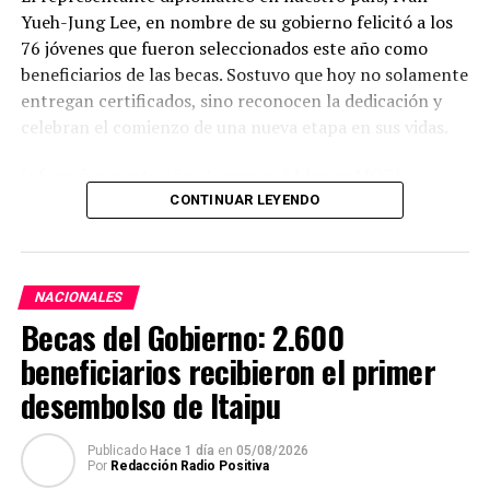
Yueh-Jung Lee, en nombre de su gobierno felicitó a los
76 jóvenes que fueron seleccionados este año como
beneficiarios de las becas. Sostuvo que hoy no solamente
entregan certificados, sino reconocen la dedicación y
celebran el comienzo de una nueva etapa en sus vidas.
Informó que este año otorgaron 51 becas MOFA –
Taiwán; 13 del Fondo de Cooperación y Desarrollo
CONTINUAR LEYENDO
Internacional (
International Cooperation and
Development Fund
) de la República de China (Taiwán
(ICDF); 10 Huayu para estudio del idioma mandarín y 2
NACIONALES
becas de Maestría en Ciencias Policiales, con los que
Becas del Gobierno: 2.600
totalizan 76 becas.
beneficiarios recibieron el primer
Expresó que cada uno de los becarios seguirá un camino
desembolso de Itaipu
diferente, pero todos tendrán la oportunidad de
conocer Taiwán, recibir buena educación de alta calidad
Publicado
Hace 1 día
en
05/08/2026
y vivir una experiencia que transformará sus vidas.
Por
Redacción Radio Positiva