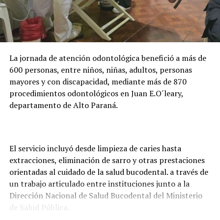
millones anuales al programa y actualmente acompaña
la formación de casi 24.000 becarios activos. Además,
adelantó que la entidad trabaja en una plataforma
digital para facilitar la presentación de documentos y
evitar que los estudiantes deban trasladarse hasta
La jornada de atención odontológica benefició a más de
Asunción o Ciudad del Este para realizar los trámites.
600 personas, entre niños, niñas, adultos, personas
mayores y con discapacidad, mediante más de 870
procedimientos odontológicos en Juan E.O´leary,
departamento de Alto Paraná.
El servicio incluyó desde limpieza de caries hasta
extracciones, eliminación de sarro y otras prestaciones
orientadas al cuidado de la salud bucodental. a través de
un trabajo articulado entre instituciones junto a la
Dirección Nacional de Salud Bucodental del Ministerio
de Salud Pública.