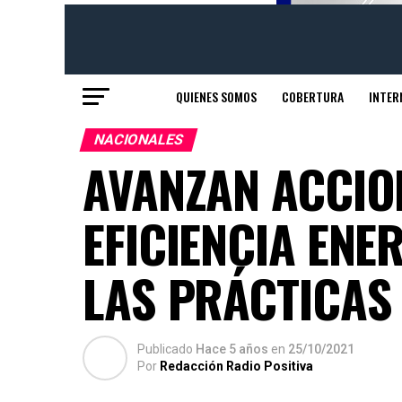
QUIENES SOMOS
COBERTURA
INTER
NACIONALES
AVANZAN ACCIO
EFICIENCIA ENE
LAS PRÁCTICAS 
Publicado
Hace 5 años
en
25/10/2021
Por
Redacción Radio Positiva