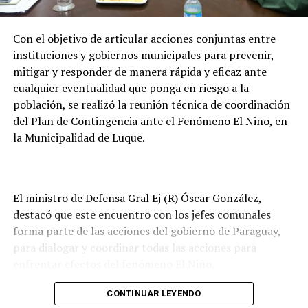
proyectos.
Con el objetivo de articular acciones conjuntas entre
Por el lado de los fondos provenientes de la cesión de
instituciones y gobiernos municipales para prevenir,
energía son destinados al Fondo Nacional de
mitigar y responder de manera rápida y eficaz ante
Alimentación Escolar (Fonae), permitiendo fortalecer
cualquier eventualidad que ponga en riesgo a la
las inversiones de los gobiernos departamentales y
población, se realizó la reunión técnica de coordinación
municipales en esta materia.
del Plan de Contingencia ante el Fenómeno El Niño, en
la Municipalidad de Luque.
En tanto que los pagos realizados a la ANDE
contribuyen a garantizar recursos para el desarrollo
consolidado y sostenido de sus planes de inversión, que
buscan mejorar la calidad y cobertura del servicio
El ministro de Defensa Gral Ej (R) Óscar González,
eléctrico en todo el territorio nacional.
destacó que este encuentro con los jefes comunales
forma parte de las acciones del gobierno de Paraguay,
para dialogar y coordinar todas las acciones para
enfrentar efectos del fenómeno El Niño.
Remarcó que informaron a los intendentes municipales
CONTINUAR LEYENDO