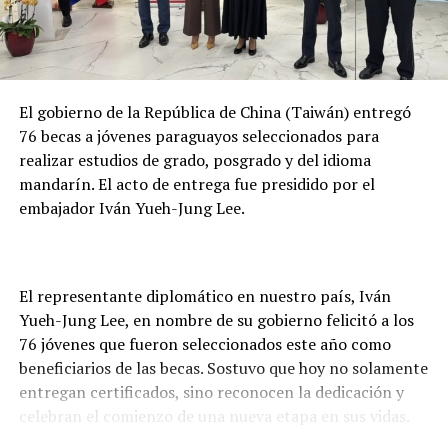
ya están dialogando para que los municipios tengan los
albergues y en base a ese planeamiento, desde las
Fuerzas Armadas de la Nación pondrán a disposición de
la gente, de los municipios y de la Secretaría de
El gobierno de la República de China (Taiwán) entregó
Emergencia Nacional, los predios de las Fuerzas
76 becas a jóvenes paraguayos seleccionados para
Armadas que estén en condiciones de albergar a la
realizar estudios de grado, posgrado y del idioma
gente.
mandarín. El acto de entrega fue presidido por el
Municipios en riesgo de inundaciones
embajador Iván Yueh-Jung Lee.
En respuesta a consultas de la prensa, señaló que “todos
los municipios están en riesgo de inundaciones, no
El representante diplomático en nuestro país, Iván
podemos señalar que uno este más en riesgo que otro,
Yueh-Jung Lee, en nombre de su gobierno felicitó a los
todos son importantes y a todos vamos a apoyar”,
76 jóvenes que fueron seleccionados este año como
exteriorizó.
beneficiarios de las becas. Sostuvo que hoy no solamente
entregan certificados, sino reconocen la dedicación y
De la reunión participaron los intendentes municipales
celebran el comienzo de una nueva etapa en sus vidas.
de Asunción, Luís Bello; de Limpio, Optaciano Gómez;
Capiatá, Francisco López; San Lorenzo, Hugo Lezcano;