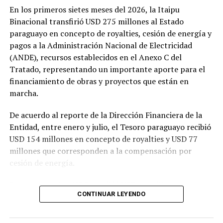
inmediata, no requiere visación y tiene validez de por
En los primeros sietes meses del 2026, la Itaipu
vida.
Binacional transfirió USD 275 millones al Estado
paraguayo en concepto de royalties, cesión de energía y
Si aún no está vacunado contra la fiebre amarilla, debe
pagos a la Administración Nacional de Electricidad
acudir al vacunatorio más cercano. Esta vacuna debe
(ANDE), recursos establecidos en el Anexo C del
aplicarse anticipadamente, al menos 10 días antes del
Tratado, representando un importante aporte para el
viaje, requerimiento para poder viajar.
financiamiento de obras y proyectos que están en
marcha.
La vacuna antiamarílica es de dosis única y brinda
protección para toda la vida, por lo cual no precisa dosis
De acuerdo al reporte de la Dirección Financiera de la
de refuerzo, señala la cartera sanitaria.
Entidad, entre enero y julio, el Tesoro paraguayo recibió
USD 154 millones en concepto de royalties y USD 77
TEMAS RELACIONADOS:
millones que corresponden a la compensación por
CERTIFICADO INTERNACIONAL DE VACUNACIÓN: VÁLIDO EN
FÍSICO Y ELECTRÓNICO PARA VIAJAR A ZONAS DE RIESGO
cesión de energía.
PORTADA
Por su parte, la ANDE percibió USD 44 millones por
ARRIBA SIGUIENTE
CONTINUAR LEYENDO
resarcimiento de las cargas de administración y
Unos 24.000 visitantes disfrutaron de la Villa Navideña
en Ciudad del Este
utilidades del capital.