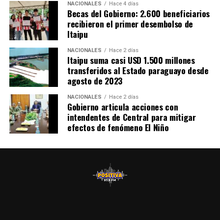
Sostuvo que si no tomamos conciencia, estaremos en la
NACIONALES
Hace 4 días
tecnológico, cultural y humano, consolidan la amistad
Becas del Gobierno: 2.600 beneficiarios
misma situación dentro de 15 días.
de ambos pueblos.
recibieron el primer desembolso de
Itaipu
Las Fuerzas Armadas de la Nación, pondrán a
disposición personal y todos sus medios logísticos, con
NACIONALES
Hace 2 días
Itaipu suma casi USD 1.500 millones
efectivos, equipos y transporte del Ejército Paraguayo,
transferidos al Estado paraguayo desde
la Armada Paraguaya, la Fuerza Aérea Paraguaya y el
agosto de 2023
Comando Logístico, listos para actuar y asistir a la
ciudadanía en caso de necesidad, informaron las
NACIONALES
Hace 2 días
Gobierno articula acciones con
autoridades nacionales.
intendentes de Central para mitigar
efectos de fenómeno El Niño