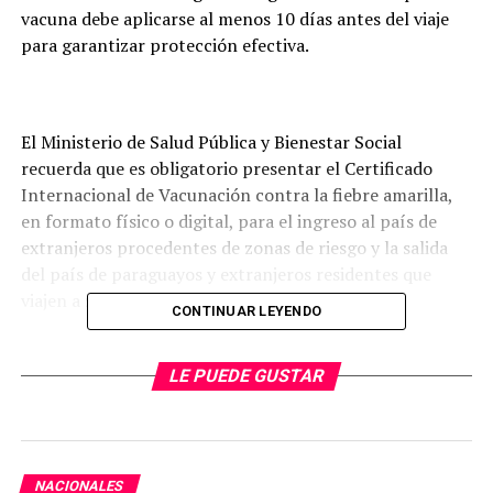
vacuna debe aplicarse al menos 10 días antes del viaje
para garantizar protección efectiva.
El Ministerio de Salud Pública y Bienestar Social
recuerda que es obligatorio presentar el Certificado
Internacional de Vacunación contra la fiebre amarilla,
en formato físico o digital, para el ingreso al país de
extranjeros procedentes de zonas de riesgo y la salida
del país de paraguayos y extranjeros residentes que
viajen a zonas de riesgo.
CONTINUAR LEYENDO
Este requisito aplica a todas las personas de 1 a 59 años
de edad que provengan o se dirijan a áreas con
LE PUEDE GUSTAR
circulación de fiebre amarilla.
Zonas de riesgo
NACIONALES