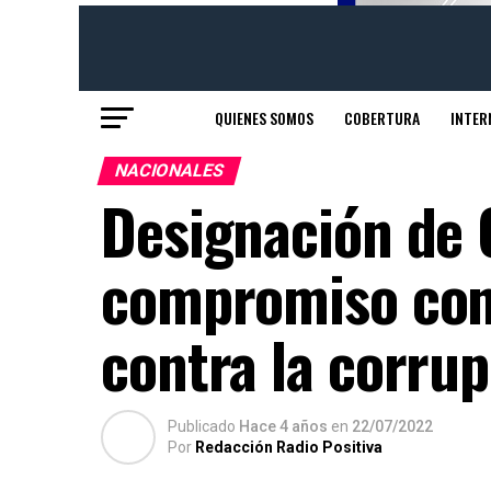
QUIENES SOMOS
COBERTURA
INTER
NACIONALES
Designación de 
compromiso con 
contra la corru
Publicado
Hace 4 años
en
22/07/2022
Por
Redacción Radio Positiva