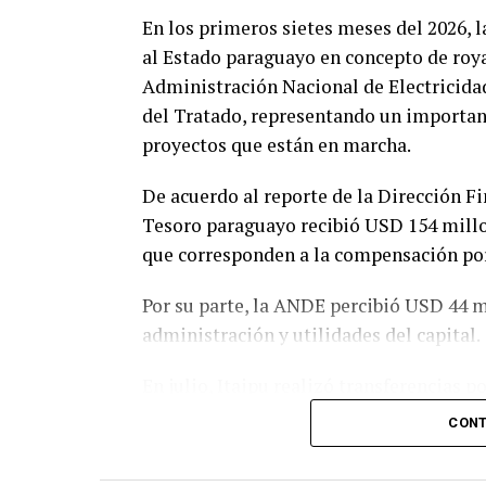
En los primeros sietes meses del 2026, l
al Estado paraguayo en concepto de royal
Administración Nacional de Electricida
del Tratado, representando un important
proyectos que están en marcha.
De acuerdo al reporte de la Dirección Fin
Tesoro paraguayo recibió USD 154 millo
que corresponden a la compensación por
Por su parte, la ANDE percibió USD 44 m
administración y utilidades del capital.
En julio, Itaipu realizó transferencias p
USD 22 millones correspondieron a roya
CONT
cesión de energía y USD 1,7 millones d
resarcimiento.