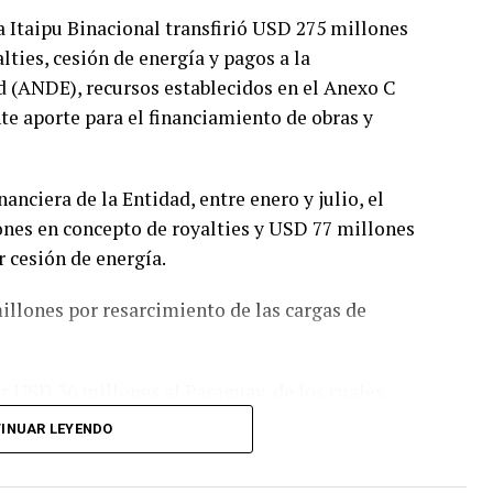
a Itaipu Binacional transfirió USD 275 millones
ties, cesión de energía y pagos a la
d (ANDE), recursos establecidos en el Anexo C
e aporte para el financiamiento de obras y
anciera de la Entidad, entre enero y julio, el
nes en concepto de royalties y USD 77 millones
 cesión de energía.
illones por resarcimiento de las cargas de
or USD 36 millones al Paraguay, de los cuales,
lties, USD 12 millones a compensación por
INUAR LEYENDO
estinados a la ANDE en concepto de