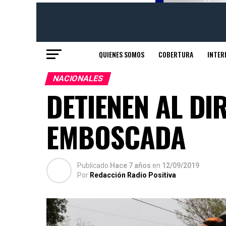
QUIENES SOMOS
COBERTURA
INTER
NACIONALES
DETIENEN AL DI
EMBOSCADA
Publicado
Hace 7 años
en
12/09/2019
Por
Redacción Radio Positiva