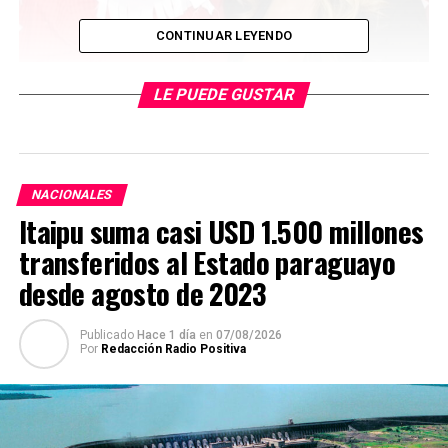
CONTINUAR LEYENDO
LE PUEDE GUSTAR
NACIONALES
El ex diputado y fiscal Eber Ovelar asume la vacancia
Itaipu suma casi USD 1.500 millones
dejada por Julio Javier Ríos, quien ayer presentó su
transferidos al Estado paraguayo
renuncia al cargo tras el rescate del narcotraficante
desde agosto de 2023
Jorge Teófilo Samudio alias “Samura”, ocurrido en la
zona de la Costanera, donde fue asesinado el comisario
Félix Ferrari.
Publicado
Hace 1 día
en
07/08/2026
Por
Redacción Radio Positiva
Mientras que el senador con permiso Rodolfo Friedman
reemplaza en el cargo a Denis Lichi en el Ministerio de
Agricultura y Ganadería.