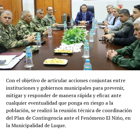
Recursos que representan un apoyo clave
para el desarrollo económico, social y
energético del país
Los recursos provenientes de los royalties tienen como
destino el financiamiento de gastos contemplados en el
Presupuesto General de la Nación (PGN), ejecutadas por
el Ministerio de Economía y Finanzas (MEF) destinada a
gobernaciones y municipios para la ejecución de obras y
proyectos.
Con el objetivo de articular acciones conjuntas entre
Por el lado de los fondos provenientes de la cesión de
instituciones y gobiernos municipales para prevenir,
energía son destinados al Fondo Nacional de
mitigar y responder de manera rápida y eficaz ante
Alimentación Escolar (Fonae), permitiendo fortalecer
cualquier eventualidad que ponga en riesgo a la
las inversiones de los gobiernos departamentales y
población, se realizó la reunión técnica de coordinación
municipales en esta materia.
del Plan de Contingencia ante el Fenómeno El Niño, en
la Municipalidad de Luque.
En tanto que los pagos realizados a la ANDE
contribuyen a garantizar recursos para el desarrollo