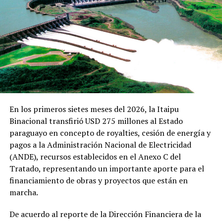
IP
TEMAS RELACIONADOS:
JURAN NUEVOS MINISTROS DE MARITO
PORTADA
RODOLFO FRIEDMAN
ARRIBA SIGUIENTE
Dólar persiste al alza
NO SE PIERDA
DETIENEN AL DIRECTOR DE LA CARCEL DE EMBOSCADA
En los primeros sietes meses del 2026, la Itaipu
Binacional transfirió USD 275 millones al Estado
paraguayo en concepto de royalties, cesión de energía y
pagos a la Administración Nacional de Electricidad
(ANDE), recursos establecidos en el Anexo C del
Tratado, representando un importante aporte para el
financiamiento de obras y proyectos que están en
marcha.
De acuerdo al reporte de la Dirección Financiera de la