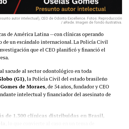
sunto autor intelectual), CEO de Odonto Excellence. Fotos: Reproducción
/ aRede. Imagen de fondo ilustrativa.
cas de América Latina —con clínicas operando
o de un escándalo internacional. La Policía Civil
nvestigación que el CEO planificó y financió el
esa.
al sacude al sector odontológico en toda
Globo (G1)
, la Policía Civil del estado brasileño
 Gomes de Moraes
, de 54 años, fundador y CEO
dante intelectual y financiador del asesinato de
s de 1.300 clínicas distribuidas en Brasil,
ola
, lo que convierte al caso en un tema de