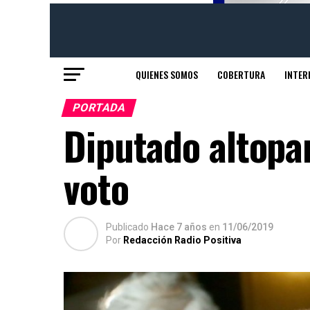
QUIENES SOMOS
COBERTURA
INTER
PORTADA
Diputado altop
voto
Publicado
Hace 7 años
en
11/06/2019
Por
Redacción Radio Positiva