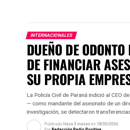
INTERNACIONALES
DUEÑO DE ODONTO 
DE FINANCIAR ASES
SU PROPIA EMPRE
La Policía Civil de Paraná indició al CEO 
— como mandante del asesinato de un dire
investigación, se detectaron transferencia
Publicado
Hace 3 meses
en
18/05/2026
Por
Redacción Radio Positiva