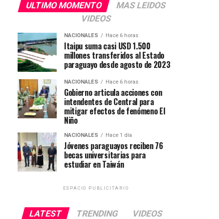
ULTIMO MOMENTO
MAS LEIDOS
VIDEOS
NACIONALES
Hace 6 horas
Itaipu suma casi USD 1.500
millones transferidos al Estado
paraguayo desde agosto de 2023
NACIONALES
Hace 6 horas
Gobierno articula acciones con
intendentes de Central para
mitigar efectos de fenómeno El
Niño
NACIONALES
Hace 1 día
Jóvenes paraguayos reciben 76
becas universitarias para
estudiar en Taiwán
ESPACIO PUBLICITARIO
LATEST
TRENDING
VIDEOS