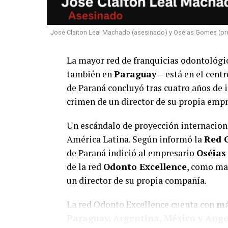
José Claiton Leal Machado (asesinado) y Oséias Gomes (pre
La mayor red de franquicias odontológi
también en
Paraguay
— está en el centr
de Paraná concluyó tras cuatro años de i
crimen de un director de su propia empr
Un escándalo de proyección internacion
América Latina. Según informó la
Red 
de Paraná indició al empresario
Oséias
de la red
Odonto Excellence
, como man
un director de su propia compañía.
La red Odonto Excellence cuenta con
má
Paraguay, Argentina, México y Ang