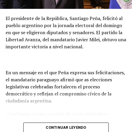
la investigación reveló que el asesinato
está
directamente vinculado al negocio mismo de la red
de franquicias
.
El presidente de la República, Santiago Peña, felicitó al
pueblo argentino por la jornada electoral del domingo
Según el delegado
Luis Gustavo Timossi
, responsable
en que se eligieron diputados y senadores. El partido la
del caso, Gomes habría reaccionado al temor de perder
Libertad Avanza, del mandatario Javier Milei, obtuvo una
el control de la red, sumado a divergencias por la
importante victoria a nivel nacional.
apertura de una
clínica odontológica competidora
—
llamada Vitadent— que la propia víctima estaba
estructurando con una inversión cercana a R$ 800 mil.
En un mensaje en el que Peña expresa sus felicitaciones,
Las pruebas
el mandatario paraguayo afirmó que as elecciones
legislativas celebradas fortalecen el proceso
Durante cuatro años de trabajo investigativo, la Policía
democrático y reflejan el compromiso cívico de la
Civil utilizó análisis de datos telemáticos, quiebres de
ciudadanía argentina.
sigilo bancario, declaraciones de múltiples testigos y la
extracción de mensajes del celular del empresario.
«Confiamos en que, a partir de estos resultados y
mediante el diálogo constructivo, el Congreso de la
Se detectaron
transferencias bancarias desde
hermana Nación sabrá encontrar los consensos
CONTINUAR LEYENDO
cuentas controladas por Gomes
hacia operadores