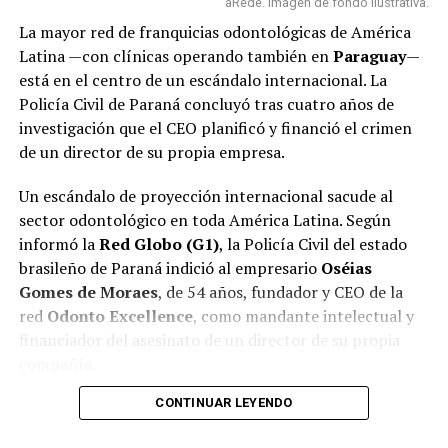
aRede. Imagen de fondo ilustrativa.
La mayor red de franquicias odontológicas de América
Latina —con clínicas operando también en
Paraguay
—
está en el centro de un escándalo internacional. La
Policía Civil de Paraná concluyó tras cuatro años de
investigación que el CEO planificó y financió el crimen
de un director de su propia empresa.
Un escándalo de proyección internacional sacude al
sector odontológico en toda América Latina. Según
informó la
Red Globo (G1)
, la Policía Civil del estado
brasileño de Paraná indició al empresario
Oséias
Gomes de Moraes
, de 54 años, fundador y CEO de la
red
Odonto Excellence
, como mandante intelectual y
financiador del asesinato de un director de su propia
compañía.
CONTINUAR LEYENDO
La red Odonto Excellence cuenta con
más de 1.300
clínicas distribuidas en Brasil, Paraguay, Argentina,