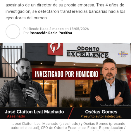
Trump firma decreto que reconoce soberanía de Israel
asesinato de un director de su propia empresa. Tras 4 años de
en los Altos del Golán
investigación, se detectaron transferencias bancarias hacia los
ejecutores del crimen.
Publicado
Hace 3 meses
en
18/05/2026
Por
Redacción Radio Positiva
José Claiton Leal Machado (asesinado) y Oséias Gomes (presunto
autor intelectual), CEO de Odonto Excellence. Fotos: Reproducción /