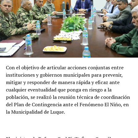
energético del país
Los recursos provenientes de los royalties tienen como
destino el financiamiento de gastos contemplados en el
Presupuesto General de la Nación (PGN), ejecutadas por
el Ministerio de Economía y Finanzas (MEF) destinada a
gobernaciones y municipios para la ejecución de obras y
proyectos.
Con el objetivo de articular acciones conjuntas entre
Por el lado de los fondos provenientes de la cesión de
instituciones y gobiernos municipales para prevenir,
energía son destinados al Fondo Nacional de
mitigar y responder de manera rápida y eficaz ante
Alimentación Escolar (Fonae), permitiendo fortalecer
cualquier eventualidad que ponga en riesgo a la
las inversiones de los gobiernos departamentales y
población, se realizó la reunión técnica de coordinación
municipales en esta materia.
del Plan de Contingencia ante el Fenómeno El Niño, en
la Municipalidad de Luque.
En tanto que los pagos realizados a la ANDE
contribuyen a garantizar recursos para el desarrollo
consolidado y sostenido de sus planes de inversión, que
buscan mejorar la calidad y cobertura del servicio