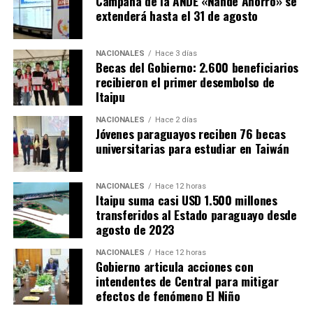
Campaña de la ANDE «Ñande Ahorro» se
no arrojar basuras.
extenderá hasta el 31 de agosto
Asi también, Adolfo Vallejos, en representación del
En ese sentido, aconsejó a la ciudadanía a realizar la
Ministerio de Educación y Ciencias, expresó que la
limpieza y evitar bajar los vidrios de los autos en los
NACIONALES
Hace 3 días
oportunidad de formación académica, mediante becas
Becas del Gobierno: 2.600 beneficiarios
semáforos, para tirar basuras. A modo de ejemplo,
de grado y post grados en prestigiosas universidades
recibieron el primer desembolso de
mencionó el caso del Arroyo Morotí, que fue limpiado
taiwanesas, constituyen un regalo que agradecen.
Itaipu
en varias ocasiones con apoyo de los efectivos militares.
Añadió que el intercambio académico, científico,
Sostuvo que si no tomamos conciencia, estaremos en la
NACIONALES
Hace 2 días
tecnológico, cultural y humano, consolidan la amistad
Jóvenes paraguayos reciben 76 becas
misma situación dentro de 15 días.
de ambos pueblos.
universitarias para estudiar en Taiwán
Las Fuerzas Armadas de la Nación, pondrán a
disposición personal y todos sus medios logísticos, con
NACIONALES
Hace 12 horas
Itaipu suma casi USD 1.500 millones
efectivos, equipos y transporte del Ejército Paraguayo,
transferidos al Estado paraguayo desde
la Armada Paraguaya, la Fuerza Aérea Paraguaya y el
agosto de 2023
Comando Logístico, listos para actuar y asistir a la
ciudadanía en caso de necesidad, informaron las
NACIONALES
Hace 12 horas
Gobierno articula acciones con
autoridades nacionales.
intendentes de Central para mitigar
efectos de fenómeno El Niño