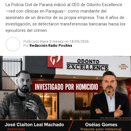
de ser puesta a la luz de la comunidad que lo ha elegido.
La Policía Civil de Paraná indició al CEO de Odonto Excellence
—red con clínicas en Paraguay— como mandante del
asesinato de un director de su propia empresa. Tras 4 años de
TEMAS RELACIONADOS:
NOVEDADES
PORTADA
investigación, se detectaron transferencias bancarias hacia los
ARRIBA SIGUIENTE
ejecutores del crimen.
Informe Meteorológico 25-06-19
Publicado
Hace 3 meses
en
18/05/2026
NO SE PIERDA
Por
Redacción Radio Positiva
Colegio de Abogados querella a Kelembu