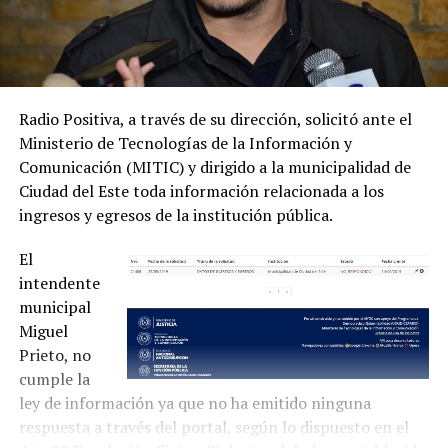
Radio Positiva, a través de su dirección, solicitó ante el
Ministerio de Tecnologías de la Información y
Comunicación (MITIC) y dirigido a la municipalidad de
Ciudad del Este toda información relacionada a los
ingresos y egresos de la institución pública.
El
intendente
municipal
Miguel
Prieto, no
cumple la
ley de información ya que no ha emitido ninguna
respuesta a través del portal, según lo dispuesto en el