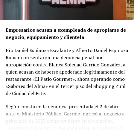
A diferencia de lo que podría parecer un hecho aislado,
la investigación reveló que el asesinato
está
directamente vinculado al negocio mismo de la red
de franquicias
.
Empresarios acusan a exempleada de apropiarse de
negocio, equipamiento y clientela
Según el delegado
Luis Gustavo Timossi
, responsable
del caso, Gomes habría reaccionado al temor de perder
Pío Daniel Espinoza Escalante y Alberto Daniel Espinoza
el control de la red, sumado a divergencias por la
Rubiani presentaron una denuncia penal por
apertura de una
clínica odontológica competidora
—
apropiación contra Blanca Soledad Garrido González, a
llamada Vitadent— que la propia víctima estaba
quien acusan de haberse apoderado ilegítimamente del
estructurando con una inversión cercana a R$ 800 mil.
restaurante «El Patio Gourmet», ahora operando como
«Sabores del Alma» en el tercer piso del Shopping Zuni
Las pruebas
de Ciudad del Este.
Durante cuatro años de trabajo investigativo, la Policía
Según consta en la denuncia presentada el 2 de abril
Civil utilizó análisis de datos telemáticos, quiebres de
ante el Ministerio Público, Garrido ingresó al negocio a
sigilo bancario, declaraciones de múltiples testigos y la
principios de 2023 como ayudante en el comedor,
extracción de mensajes del celular del empresario.
«cargando marmitas», y fue ganándose la confianza de