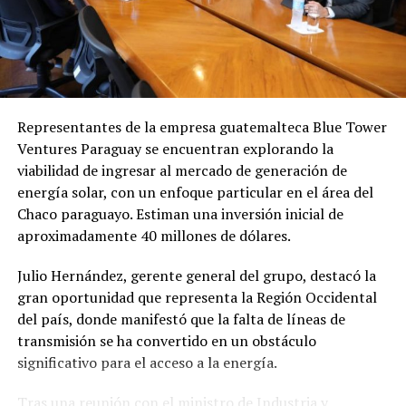
Oficina de Mediación del Poder Judicial, solicitando que
Próximos pasos
se citara a Garrido para buscar un acuerdo comercial.
Durante la audiencia convocada, Garrido no asistió
De prosperar la acusación, el empresario podría
personalmente, sino que fue representada por el
enfrentar una pena de
12 a 30 años de prisión
por
abogado Milner Benítez, quien presentó dos copias
homicidio calificado.
Representantes de la empresa guatemalteca Blue Tower
autenticadas de facturas de la empresa «Green Castle»
Ventures Paraguay se encuentran explorando la
por valores de 18.500.000 y 10.400.000 guaraníes
viabilidad de ingresar al mercado de generación de
respectivamente, sosteniendo que la señora Garrido
energía solar, con un enfoque particular en el área del
había pagado por todos los equipamientos e
Chaco paraguayo. Estiman una inversión inicial de
infraestructura del comedor.
aproximadamente 40 millones de dólares.
Los denunciantes afirman categóricamente que estas
Julio Hernández, gerente general del grupo, destacó la
son facturas habían sido «anuladas por su titular» y que
gran oportunidad que representa la Región Occidental
«son de contenido falso», presuntamente completadas
del país, donde manifestó que la falta de líneas de
por la Lic. Rosalba Garay, contadora que actualmente
transmisión se ha convertido en un obstáculo
trabaja con Garrido. De demostrarse que estos
significativo para el acceso a la energía.
documentos fueron anulados y carecen de valor legal,
esta situación podría constituir otro delito penal en
Tras una reunión con el ministro de Industria y