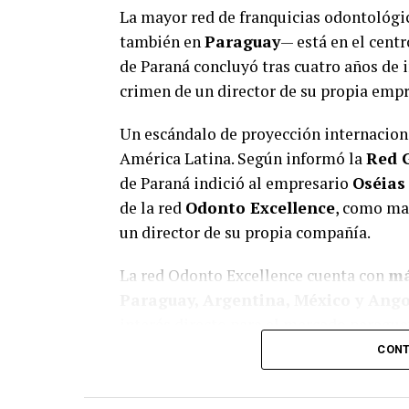
La mayor red de franquicias odontológi
también en
Paraguay
— está en el centr
de Paraná concluyó tras cuatro años de i
crimen de un director de su propia empr
Un escándalo de proyección internacion
América Latina. Según informó la
Red 
de Paraná indició al empresario
Oséias
de la red
Odonto Excellence
, como man
un director de su propia compañía.
La red Odonto Excellence cuenta con
má
Paraguay, Argentina, México y Ang
interés directo para el mercado paragua
franquicia.
CONT
El crimen