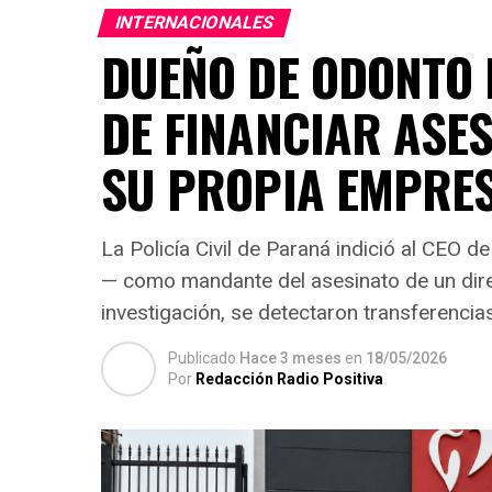
INTERNACIONALES
DUEÑO DE ODONTO 
DE FINANCIAR ASES
SU PROPIA EMPRE
La Policía Civil de Paraná indició al CEO 
— como mandante del asesinato de un dire
investigación, se detectaron transferencia
Publicado
Hace 3 meses
en
18/05/2026
Por
Redacción Radio Positiva