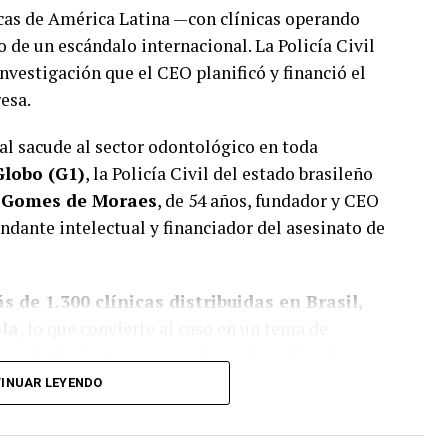
cas de América Latina —con clínicas operando
o de un escándalo internacional. La Policía Civil
nvestigación que el CEO planificó y financió el
esa.
al sacude al sector odontológico en toda
Globo (G1)
, la Policía Civil del estado brasileño
 Gomes de Moraes
, de 54 años, fundador y CEO
dante intelectual y financiador del asesinato de
s de 1.300 clínicas distribuidas en Brasil,
ola
, lo que convierte al caso en un tema de
yo, donde la marca opera bajo el modelo de
INUAR LEYENDO