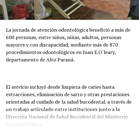
la formación de casi 24.000 becarios activos. Además,
adelantó que la entidad trabaja en una plataforma
digital para facilitar la presentación de documentos y
evitar que los estudiantes deban trasladarse hasta
La jornada de atención odontológica benefició a más de
Asunción o Ciudad del Este para realizar los trámites.
600 personas, entre niños, niñas, adultos, personas
mayores y con discapacidad, mediante más de 870
procedimientos odontológicos en Juan E.O´leary,
departamento de Alto Paraná.
El servicio incluyó desde limpieza de caries hasta
extracciones, eliminación de sarro y otras prestaciones
orientadas al cuidado de la salud bucodental. a través de
un trabajo articulado entre instituciones junto a la
Dirección Nacional de Salud Bucodental del Ministerio
de Salud Pública.
La cantidad de procedimientos superó el número de