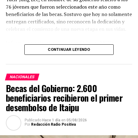
SIAL, es una de las ferias más importantes del sector
76 jóvenes que fueron seleccionados este año como
alimentario a nivel internacional y reúne a productores,
beneficiarios de las becas. Sostuvo que hoy no solamente
importadores, distribuidores y compradores de la
entregan certificados, sino reconocen la dedicación y
industria de más de 130 países y, por tanto, constituye
celebran el comienzo de una nueva etapa en sus vidas.
una plataforma importante de acceso al mercado
europeo y de todo el mundo.
Informó que este año otorgaron 51 becas MOFA –
Taiwán; 13 del Fondo de Cooperación y Desarrollo
CONTINUAR LEYENDO
Internacional (
International Cooperation and
TEMAS RELACIONADOS:
PARAGUAY PRESENTE EN UNA DE LAS FERIAS DE ALIMENTACIÓN
Development Fund
) de la República de China (Taiwán
MÁS GRANDES DEL MUNDO
(ICDF); 10 Huayu para estudio del idioma mandarín y 2
PORTADA
NACIONALES
becas de Maestría en Ciencias Policiales, con los que
ARRIBA SIGUIENTE
Becas del Gobierno: 2.600
totalizan 76 becas.
Hacienda brindó detalles del proyecto de presupuesto
beneficiarios recibieron el primer
2023 y reiteró preocupación por posibles aumentos
Expresó que cada uno de los becarios seguirá un camino
desembolso de Itaipu
NO SE PIERDA
diferente, pero todos tendrán la oportunidad de
El 1 de noviembre inicia la veda pesquera en aguas
conocer Taiwán, recibir buena educación de alta calidad
compartidas con Argentina y Brasil
Publicado
Hace 1 día
en
05/08/2026
y vivir una experiencia que transformará sus vidas.
Por
Redacción Radio Positiva
Cooperación educativa, uno de los pilares