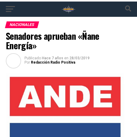
NACIONALES
Senadores aprueban «Ñane
Energía»
Publicado
Hace 7 años
en
28/03/2019
Por
Redacción Radio Positiva