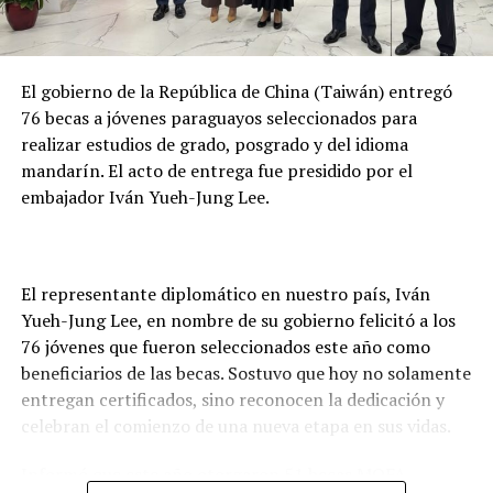
albergues y en base a ese planeamiento, desde las
Fuerzas Armadas de la Nación pondrán a disposición de
la gente, de los municipios y de la Secretaría de
El gobierno de la República de China (Taiwán) entregó
Emergencia Nacional, los predios de las Fuerzas
76 becas a jóvenes paraguayos seleccionados para
Armadas que estén en condiciones de albergar a la
realizar estudios de grado, posgrado y del idioma
gente.
mandarín. El acto de entrega fue presidido por el
Municipios en riesgo de inundaciones
embajador Iván Yueh-Jung Lee.
En respuesta a consultas de la prensa, señaló que “todos
los municipios están en riesgo de inundaciones, no
El representante diplomático en nuestro país, Iván
podemos señalar que uno este más en riesgo que otro,
Yueh-Jung Lee, en nombre de su gobierno felicitó a los
todos son importantes y a todos vamos a apoyar”,
76 jóvenes que fueron seleccionados este año como
exteriorizó.
beneficiarios de las becas. Sostuvo que hoy no solamente
entregan certificados, sino reconocen la dedicación y
De la reunión participaron los intendentes municipales
celebran el comienzo de una nueva etapa en sus vidas.
de Asunción, Luís Bello; de Limpio, Optaciano Gómez;
Capiatá, Francisco López; San Lorenzo, Hugo Lezcano;
Informó que este año otorgaron 51 becas MOFA –
Mariano Roque Alonso, Carolina Aranda y de Luque,