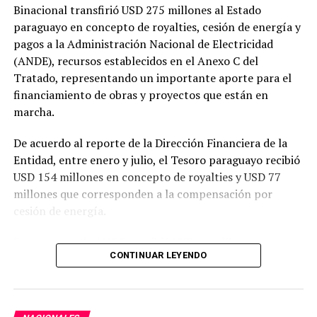
Binacional transfirió USD 275 millones al Estado
paraguayo en concepto de royalties, cesión de energía y
pagos a la Administración Nacional de Electricidad
(ANDE), recursos establecidos en el Anexo C del
Tratado, representando un importante aporte para el
financiamiento de obras y proyectos que están en
marcha.
De acuerdo al reporte de la Dirección Financiera de la
Entidad, entre enero y julio, el Tesoro paraguayo recibió
USD 154 millones en concepto de royalties y USD 77
millones que corresponden a la compensación por
cesión de energía.
Por su parte, la ANDE percibió USD 44 millones por
CONTINUAR LEYENDO
resarcimiento de las cargas de administración y
utilidades del capital.
En julio, Itaipu realizó transferencias por USD 36