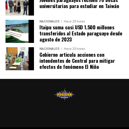
misma situación dentro de 15 días.
de ambos pueblos.
universitarias para estudiar en Taiwán
Las Fuerzas Armadas de la Nación, pondrán a
disposición personal y todos sus medios logísticos, con
NACIONALES
Hace 23 horas
Itaipu suma casi USD 1.500 millones
efectivos, equipos y transporte del Ejército Paraguayo,
transferidos al Estado paraguayo desde
la Armada Paraguaya, la Fuerza Aérea Paraguaya y el
agosto de 2023
Comando Logístico, listos para actuar y asistir a la
ciudadanía en caso de necesidad, informaron las
NACIONALES
Hace 23 horas
Gobierno articula acciones con
autoridades nacionales.
intendentes de Central para mitigar
efectos de fenómeno El Niño