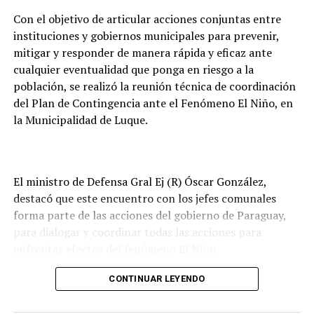
Con el objetivo de articular acciones conjuntas entre
Por el lado de los fondos provenientes de la cesión de
instituciones y gobiernos municipales para prevenir,
energía son destinados al Fondo Nacional de
mitigar y responder de manera rápida y eficaz ante
Alimentación Escolar (Fonae), permitiendo fortalecer
cualquier eventualidad que ponga en riesgo a la
las inversiones de los gobiernos departamentales y
población, se realizó la reunión técnica de coordinación
municipales en esta materia.
del Plan de Contingencia ante el Fenómeno El Niño, en
la Municipalidad de Luque.
En tanto que los pagos realizados a la ANDE
contribuyen a garantizar recursos para el desarrollo
consolidado y sostenido de sus planes de inversión, que
buscan mejorar la calidad y cobertura del servicio
El ministro de Defensa Gral Ej (R) Óscar González,
eléctrico en todo el territorio nacional.
destacó que este encuentro con los jefes comunales
forma parte de las acciones del gobierno de Paraguay,
para dialogar y coordinar todas las acciones para
enfrentar efectos del fenómeno El Niño.
Remarcó que informaron a los intendentes municipales
CONTINUAR LEYENDO
que todos los medios logísticos y recursos humanos de
las Fuerzas Armadas de la Nación están prestos para