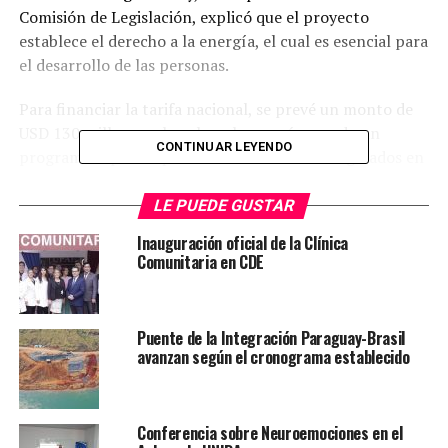
Comisión de Legislación, explicó que el proyecto
establece el derecho a la energía, el cual es esencial para
el desarrollo de las personas.
Para financiar la tarifa nacional, se prevé un monto de
USD 130 millones, el cual se alcanzará creando un
CONTINUAR LEYENDO
programa especial que cuente con fondos originados en
los gastos de responsabilidad social y ambiental de las
entidades Binacionales Yacyretá e Itaipú.
LE PUEDE GUSTAR
Inauguración oficial de la Clínica
El proyecto fue remitido, nuevamente a la cámara de
Comunitaria en CDE
Diputados para su estudio.
En distintos puntos del país ciudadanos movilizados,
Puente de la Integración Paraguay-Brasil
estaban cerrando rutas como medida de presión que
avanzan según el cronograma establecido
fueron levantados una vez resuelto por el senado.
TEMAS RELACIONADOS:
NOVEDADES
PORTADA
Conferencia sobre Neuroemociones en el