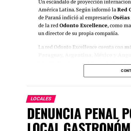
Un escándalo de proyección internacion
América Latina. Según informó la
Red 
de Paraná indició al empresario
Oséias
de la red
Odonto Excellence
, como man
un director de su propia compañía.
La red Odonto Excellence cuenta con
má
Paraguay, Argentina, México y Ang
interés directo para el mercado paragua
franquicia.
CONT
El crimen
La víctima fue
José Claiton Leal Mac
LOCALES
ejecutado el
19 de abril de 2022
frente 
DENUNCIA PENAL P
estacionaba su vehículo en la garaje, a
LOCAL GASTRONÓMI
dos hombres en motocicleta lo abordaron
dominado y asesinado a balazos. Murió 