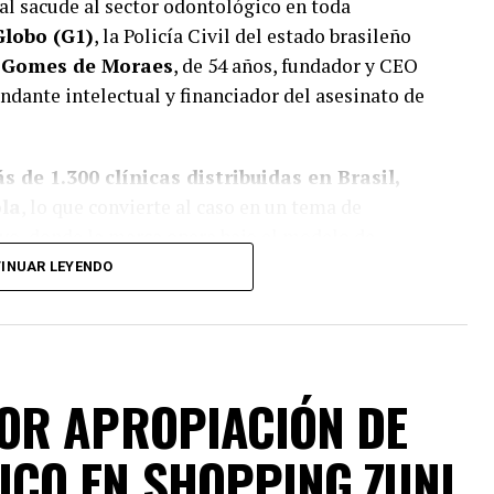
al sacude al sector odontológico en toda
Globo (G1)
, la Policía Civil del estado brasileño
 Gomes de Moraes
, de 54 años, fundador y CEO
dante intelectual y financiador del asesinato de
s de 1.300 clínicas distribuidas en Brasil,
ola
, lo que convierte al caso en un tema de
yo, donde la marca opera bajo el modelo de
INUAR LEYENDO
hado
, director de Operaciones de la red,
a su casa en Ponta Grossa. El director
OR APROPIACIÓN DE
compañado de su hija de apenas 3 años, cuando
CO EN SHOPPING ZUNI
. Pese a estar armado e intentar reaccionar, fue
horas después en el Hospital Universitario