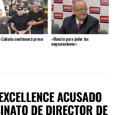
 Cabaña continuará preso
«Viniste para joder las
negociaciones»
EXCELLENCE ACUSADO
INATO DE DIRECTOR DE