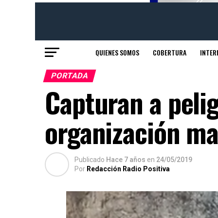
QUIENES SOMOS
COBERTURA
INTER
PORTADA
Capturan a pelig
organización maf
Publicado
Hace 7 años
en
24/05/2019
Por
Redacción Radio Positiva