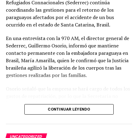
Refugiados Connacionales (Sederrec) continúa
también el cliente que genere la mayor cantidad de
coordinando las gestiones para el retorno de los
puntos durante la semana será adjudicado directamente
paraguayos afectados por el accidente de un bus
con una llave para acceder a la dinámica de la
ocurrido en el estado de Santa Catarina, Brasil.
promoción.
En una entrevista con la 970 AM, el director general de
El espectacular sorteo se realizará el 26 de octubre
Sederrec, Guillermo Osorio, informó que mantiene
durante la noche de Aniversario del Hotel Casino Acaray.
contacto permanente con la embajadora paraguaya en
La misma se desarrollará en presencia de escribana
Brasil, María Amarilla, quien le confirmó que la Justicia
pública y con la transmisión en vivo por todas las redes
brasileña agilizó la liberación de los cuerpos tras las
sociales y otros medios televisivos dispuestos por Azar
gestiones realizadas por las familias.
Internacional S.A.
Osorio señaló que la empresa se hará cargo de todos los
gastos de repatriación, por lo que la Secretaría no
intervendrá directamente en ese proceso. No obstante,
CONTINUAR LEYENDO
aseguró que la institución seguirá acompañando y
gestionando cualquier asistencia necesaria hasta que
todos los connacionales regresen al país.
UNCATEGORIZED