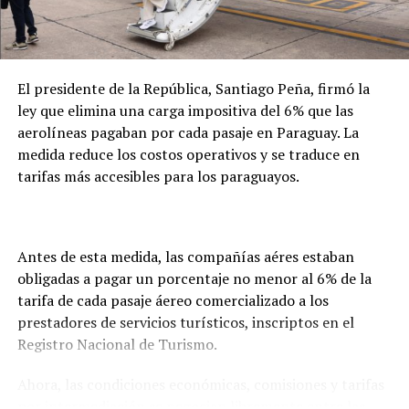
y las gestiones necesarias para la repatriación. En este
caso, precisó que el seguro de la empresa cubrirá
íntegramente los costos del proceso.
El presidente de la República, Santiago Peña, firmó la
ley que elimina una carga impositiva del 6% que las
aerolíneas pagaban por cada pasaje en Paraguay. La
medida reduce los costos operativos y se traduce en
tarifas más accesibles para los paraguayos.
Antes de esta medida, las compañías aéres estaban
obligadas a pagar un porcentaje no menor al 6% de la
tarifa de cada pasaje áereo comercializado a los
prestadores de servicios turísticos, inscriptos en el
Registro Nacional de Turismo.
Ahora, las condiciones económicas, comisiones y tarifas
por intermediación se negocian libremente entre las