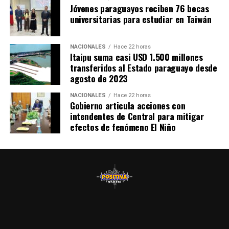
próximamente se prevé habilitar también un centro
Jóvenes paraguayos reciben 76 becas
universitarias para estudiar en Taiwán
nefrológico, que actualmente se está construyendo
mediante una inversión de más de 3.000 millones de
guaraníes por parte de la Entidad Binacional Yacyretá.
NACIONALES
Hace 22 horas
Itaipu suma casi USD 1.500 millones
transferidos al Estado paraguayo desde
agosto de 2023
NACIONALES
Hace 22 horas
Gobierno articula acciones con
intendentes de Central para mitigar
efectos de fenómeno El Niño