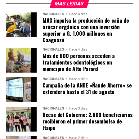
MAS LEIDAS
El nuevo hospital cuenta con 10 sillones para el
tratamiento de quimioterapia, que estarán operativas de
NACIONALES
Hace 4 días
MAG impulsa la producción de caña de
lunes a viernes, de 7 de la mañana a 7 de la tarde, para
azúcar orgánica con una inversión
atender a más de 50 pacientes por día.
superior a G. 1.000 millones en
Caaguazú
El Hospital Día inaugurado en Caazapá en el número 15
que habilita el actual gobierno. En ese sentido, el
NACIONALES
Hace 4 días
Más de 600 personas acceden a
presidente de la República, Santiago Peña, destacó que
tratamientos odontológicos en
bajo su adminitración el presupuesto del Instituto
municipio de Alto Paraná
Nacional del Cáncer creció más de tres veces y que
actualmente se está haciendo una inversión en
NACIONALES
Hace 4 días
Campaña de la ANDE «Ñande Ahorro» se
infraestructura como nunca antes.
extenderá hasta el 31 de agosto
Anunció también que su gobierno seguirá invirtiendo
para que todos los pacientes tengan la mejor atención.
NACIONALES
Hace 3 días
Becas del Gobierno: 2.600 beneficiarios
recibieron el primer desembolso de
Por su parte, El gobernador de Caazapá, Cristian Acosta,
Itaipu
afirmó que la habilitación de este hospital especializado
es «un sueño que se está cumpliendo» y anunció que
NACIONALES
Hace 2 días