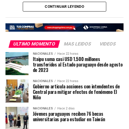
Así también, el Gobierno Nacional, a través del
CONTINUAR LEYENDO
Ministerio de Salud Pública, se encargó de la
contratación de todo el personal médico especializado
que prestará servicios a los pacientes del nuevo hospital.
El Hospital de Día Oncológico (o Centro de Día) es una
ULTIMO MOMENTO
MAS LEIDOS
VIDEOS
unidad especializada diseñada para ofrecer tratamientos
ambulatorios contra el cáncer, como quimioterapia,
NACIONALES
Hace 22 horas
Itaipu suma casi USD 1.500 millones
inmunoterapia, terapias biológicas y transfusiones
transferidos al Estado paraguayo desde agosto
sanguíneas, sin necesidad de que el paciente quede
de 2023
internado.
NACIONALES
Hace 22 horas
Gobierno articula acciones con intendentes de
El propósito de este modelo de atención es permitir que
Central para mitigar efectos de fenómeno El
el paciente reciba su esquema médico en un entorno
Niño
cómodo y seguro durante el día, para luego regresar a
su hogar el mismo día
NACIONALES
Hace 2 días
Jóvenes paraguayos reciben 76 becas
universitarias para estudiar en Taiwán
En Caazapá, son más de 600 los pacientes oncológicos
que actualmente deben viajar hasta el Instituto Nacionl