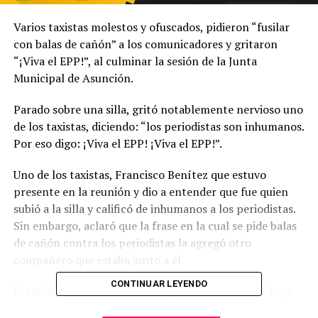
Varios taxistas molestos y ofuscados, pidieron “fusilar
con balas de cañón” a los comunicadores y gritaron
“¡Viva el EPP!”, al culminar la sesión de la Junta
Municipal de Asunción.
Parado sobre una silla, gritó notablemente nervioso uno
de los taxistas, diciendo: “los periodistas son inhumanos.
Por eso digo: ¡Viva el EPP! ¡Viva el EPP!”.
Uno de los taxistas, Francisco Benítez que estuvo
presente en la reunión y dio a entender que fue quien
subió a la silla y calificó de inhumanos a los periodistas.
Sin embargo, aclaró que la frase en la cual se pide balas
de cañón contra los periodistas la agregó otro
compañero que estaba junto a él.
CONTINUAR LEYENDO
El taxista lamentó desde la llegada de Uber y Muv haya
bajado en un 50% la producción en el ámbito taxista y