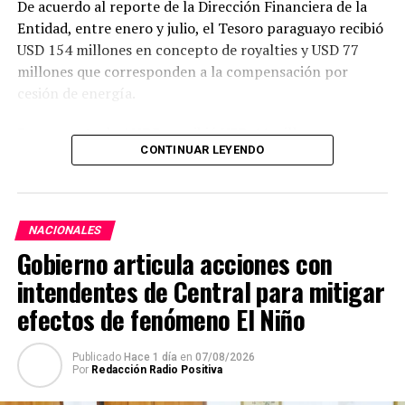
De acuerdo al reporte de la Dirección Financiera de la
Entidad, entre enero y julio, el Tesoro paraguayo recibió
USD 154 millones en concepto de royalties y USD 77
millones que corresponden a la compensación por
cesión de energía.
Por su parte, la ANDE percibió USD 44 millones por
CONTINUAR LEYENDO
resarcimiento de las cargas de administración y
utilidades del capital.
En julio, Itaipu realizó transferencias por USD 36
NACIONALES
millones al Paraguay, de los cuales, USD 22 millones
Gobierno articula acciones con
correspondieron a royalties, USD 12 millones a
compensación por cesión de energía y USD 1,7 millones
intendentes de Central para mitigar
destinados a la ANDE en concepto de resarcimiento.
efectos de fenómeno El Niño
Con este último desembolso, las transferencias
Publicado
Hace 1 día
en
07/08/2026
realizadas al Estado paraguayo alcanzaron
USD 1.497
Por
Redacción Radio Positiva
millones
desde agosto de 2023 hasta julio de 2026.