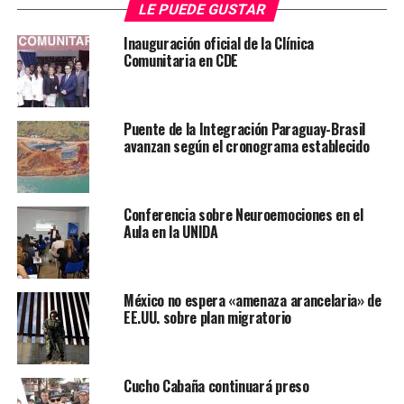
no se tiene en cuenta la gran cantidad de familias que
LE PUEDE GUSTAR
ahora debe sobrevivir con la mitad de sus ganancias.
Inauguración oficial de la Clínica
Sobre la crítica a la prensa, aseguró que el gremio está
Comunitaria en CDE
siendo “maltratado violentamente” por los medios de
comunicación pero no por ello cuestiona a los
periodistas, sino que su crítica va hacia los propietarios
Puente de la Integración Paraguay-Brasil
de dichos medios. Además,
avanzan según el cronograma establecido
TEMAS RELACIONADOS:
NOVEDADES
PORTADA
Conferencia sobre Neuroemociones en el
ARRIBA SIGUIENTE
Aula en la UNIDA
Informe Meteorológico 11-07-19
NO SE PIERDA
Diputados aprueban en general Ley de impuestazo
México no espera «amenaza arancelaria» de
EE.UU. sobre plan migratorio
Cucho Cabaña continuará preso