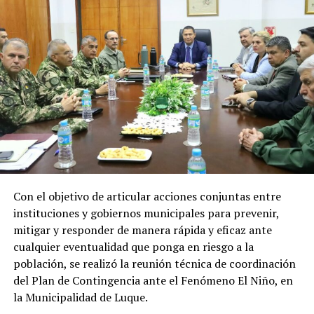
Recursos que representan un apoyo clave
para el desarrollo económico, social y
energético del país
Los recursos provenientes de los royalties tienen como
destino el financiamiento de gastos contemplados en el
Presupuesto General de la Nación (PGN), ejecutadas por
el Ministerio de Economía y Finanzas (MEF) destinada a
gobernaciones y municipios para la ejecución de obras y
proyectos.
Con el objetivo de articular acciones conjuntas entre
Por el lado de los fondos provenientes de la cesión de
instituciones y gobiernos municipales para prevenir,
energía son destinados al Fondo Nacional de
mitigar y responder de manera rápida y eficaz ante
Alimentación Escolar (Fonae), permitiendo fortalecer
cualquier eventualidad que ponga en riesgo a la
las inversiones de los gobiernos departamentales y
población, se realizó la reunión técnica de coordinación
municipales en esta materia.
del Plan de Contingencia ante el Fenómeno El Niño, en
la Municipalidad de Luque.
En tanto que los pagos realizados a la ANDE