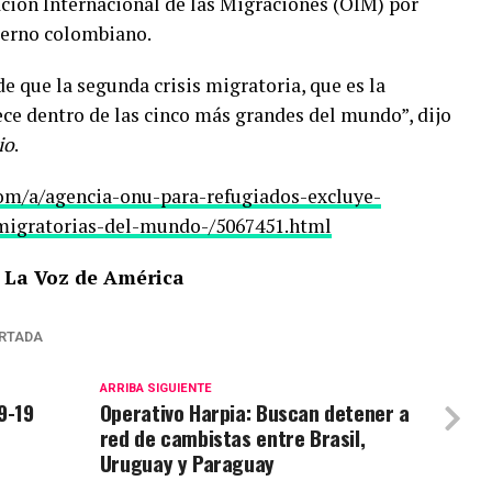
ción Internacional de las Migraciones (OIM) por
ierno colombiano.
e que la segunda crisis migratoria, que es la
ce dentro de las cinco más grandes del mundo”, dijo
io
.
om/a/agencia-onu-para-refugiados-excluye-
-migratorias-del-mundo-/5067451.html
 La Voz de América
RTADA
ARRIBA SIGUIENTE
9-19
Operativo Harpia: Buscan detener a
red de cambistas entre Brasil,
Uruguay y Paraguay