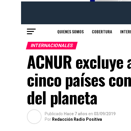
QUIENES SOMOS
COBERTURA
INTER
INTERNACIONALES
ACNUR excluye a
cinco países con
del planeta
Publicado
Hace 7 años
en
03/09/2019
Por
Redacción Radio Positiva