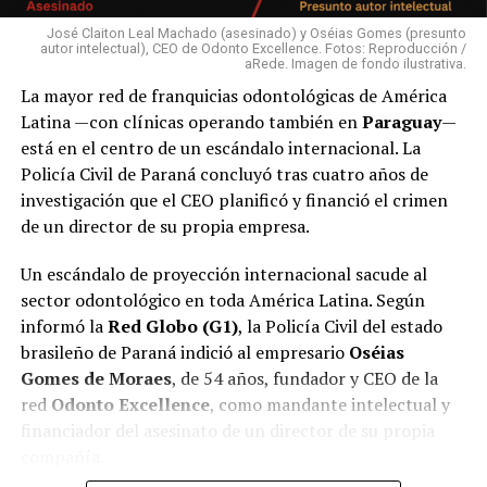
José Claiton Leal Machado (asesinado) y Oséias Gomes (presunto
autor intelectual), CEO de Odonto Excellence. Fotos: Reproducción /
aRede. Imagen de fondo ilustrativa.
La mayor red de franquicias odontológicas de América
Latina —con clínicas operando también en
Paraguay
—
está en el centro de un escándalo internacional. La
Policía Civil de Paraná concluyó tras cuatro años de
investigación que el CEO planificó y financió el crimen
de un director de su propia empresa.
Un escándalo de proyección internacional sacude al
sector odontológico en toda América Latina. Según
informó la
Red Globo (G1)
, la Policía Civil del estado
brasileño de Paraná indició al empresario
Oséias
Gomes de Moraes
, de 54 años, fundador y CEO de la
red
Odonto Excellence
, como mandante intelectual y
financiador del asesinato de un director de su propia
compañía.