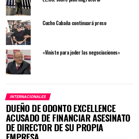
TEMAS RELACIONADOS:
NOVEDADES
PORTADA
Cucho Cabaña continuará preso
ARRIBA SIGUIENTE
Bolsonaro vetará ley contra abuso de autoridad
NO SE PIERDA
ACNUR excluye a Venezuela de lista de cinco países con
peores crisis migratorias del planeta
«Viniste para joder las negociaciones»
INTERNACIONALES
DUEÑO DE ODONTO EXCELLENCE
ACUSADO DE FINANCIAR ASESINATO
DE DIRECTOR DE SU PROPIA
EMPRESA