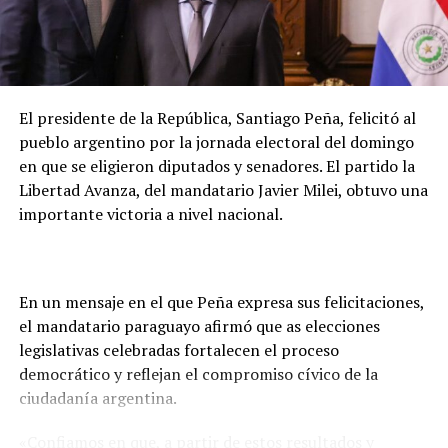
A diferencia de lo que podría parecer un hecho aislado,
la investigación reveló que el asesinato
está
directamente vinculado al negocio mismo de la red
de franquicias
.
El presidente de la República, Santiago Peña, felicitó al
pueblo argentino por la jornada electoral del domingo
Según el delegado
Luis Gustavo Timossi
, responsable
en que se eligieron diputados y senadores. El partido la
del caso, Gomes habría reaccionado al temor de perder
Libertad Avanza, del mandatario Javier Milei, obtuvo una
el control de la red, sumado a divergencias por la
importante victoria a nivel nacional.
apertura de una
clínica odontológica competidora
—
llamada Vitadent— que la propia víctima estaba
estructurando con una inversión cercana a R$ 800 mil.
En un mensaje en el que Peña expresa sus felicitaciones,
Las pruebas
el mandatario paraguayo afirmó que as elecciones
legislativas celebradas fortalecen el proceso
Durante cuatro años de trabajo investigativo, la Policía
democrático y reflejan el compromiso cívico de la
Civil utilizó análisis de datos telemáticos, quiebres de
ciudadanía argentina.
sigilo bancario, declaraciones de múltiples testigos y la
extracción de mensajes del celular del empresario.
«Confiamos en que, a partir de estos resultados y